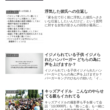
浮気した彼氏への仕返し
ツイッター
「家を出て行く前に浮気した彼氏へささ
いな仕返ししたいんだけど」という質問
に対する女性の皆さんの回答が最高に陰
湿です、お納めください。
pic.twitter.com/uiRckAfOvk— ゆいず丸
(@yuimaruss) 2017年3月...
イジメられている子供 イジメら
ツイッター
れたハンバーガー どちらの為に
声を上げますか？
イジメられている子供イジメられたハン
バーガーどちらの為に声を上げますか？
バーガーキングのひねりの効いた「イジ
メ防止」CMが、とても素晴らしかったの
でぜひ見て欲しい。字幕付き。1/
pic.twitter.com/Ka12DTvo1F— Po...
キッズアイドル こんなのやらせ
ツイッター
てる親もイカれてる
キッズアイドルの撮影界も手を握って会
話「1分3000円」も「抱っこ会」も一緒に