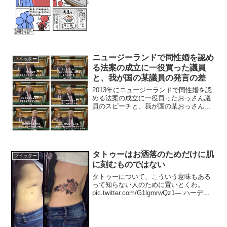
ニュージーランドで同性婚を認め
ツイッター
る法案の成立に一役買った議員
と、我が国の某議員の発言の差
2013年にニュージーランドで同性婚を認
める法案の成立に一役買ったおっさん議
員のスピーチと、我が国の某おっさん議
員の発言のこの差よ。
pic.twitter.com/eGY2vzEIGp— まことぴ
(@makotopic) 2019年1月...
タトゥーはお洒落のためだけに肌
ツイッター
に刻むものではない
タトゥーについて、こういう意味もある
って知らない人のために置いとくわ。
pic.twitter.com/G1lgmrwQz1— ハーディ
ソン???????? (@phie_hardison) 2018年
10月3日タトゥー入れとると絶対言われ...