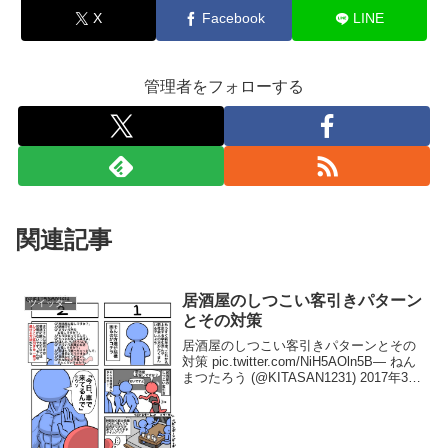
X
Facebook
LINE
管理者をフォローする
関連記事
居酒屋のしつこい客引きパターン
ツイッター
とその対策
居酒屋のしつこい客引きパターンとその
対策 pic.twitter.com/NiH5AOln5B— ねん
まつたろう (@KITASAN1231) 2017年3月
12日この返しは、しつこい居酒屋の客引
きに凄い効きます。今の所撃退率は100%
です...