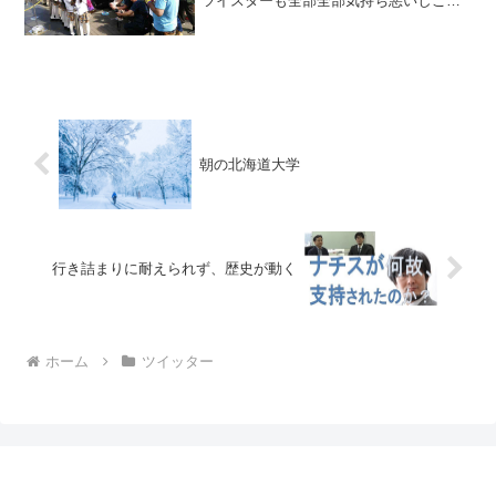
ツイスターも全部全部気持ち悪いしこん
なのやらせてる親もイカれてる。
pic.twitter.com/40bSm3cbOL— うみちゃ
ん (@umiuminemui...
朝の北海道大学
行き詰まりに耐えられず、歴史が動く
ホーム
ツイッター