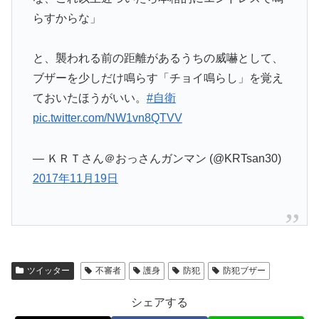
らすからな」
と、襲われる前の距離があるうちの威嚇として、
ブザーを少しだけ鳴らす「チョイ鳴らし」を覚え
ておいたほうがいい。
#自衛
pic.twitter.com/NW1vn8QTVV
— ＫＲＴさん＠おっさんガンマン (@KRTsan30)
2017年11月19日
ツイッター
不審者
護身
防犯
防犯ブザー
シェアする