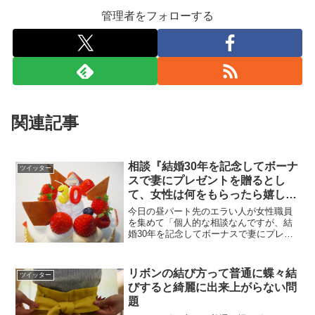
管理者をフォローする
関連記事
相談『結婚30年を記念してボーナ
ツイッター
スで妻にプレゼントを贈るとし
て、女性は何をもらったら嬉しい
かな？』
今日の昼パート先のエラい人が女性職員
を集めて「個人的な相談なんですが、結
婚30年を記念してボーナスで妻にプレゼ
ントを贈るとして、女性は何をもらった
ら嬉しいかな」と照れ臭そうに質問して
きたのに職員の皆さん「私なら現金」
リボンの結び方って普通に蝶々結
ツイッター
「現ナマ」「お金ですかね...
びすると綺麗に出来上がらない問
題