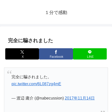
１分で感動
完全に騙されました
X
Facebook
LINE
完全に騙されました。
pic.twitter.com/6L087zg4mE
— 渡辺 庸介 (@nabecussion)
2017年11月14日