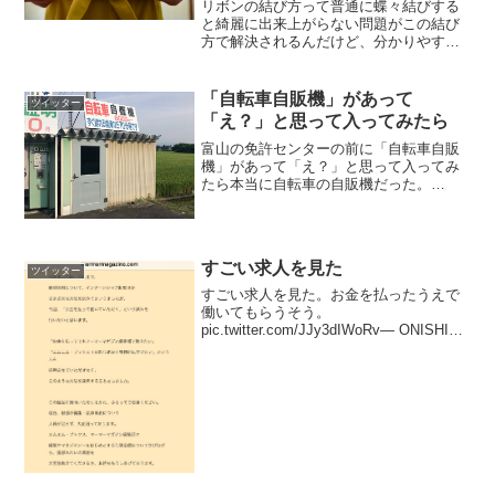
リボンの結び方って普通に蝶々結びする
と綺麗に出来上がらない問題がこの結び
方で解決されるんだけど、分かりやすい
様に動画を撮るって意外に難しく、これ
で伝わるか不安ですが。少し適当になっ
てる部分はありますが、この結び方で形
「自転車自販機」があって
ツイッター
を作って、あとは微調整を...
「え？」と思って入ってみたら
富山の免許センターの前に「自転車自販
機」があって「え？」と思って入ってみ
たら本当に自転車の自販機だった。
pic.twitter.com/nsqJkHCYZn— さーちゃ
ん 🍮 (@Sartoshihiko) 2017年8月22日ク
ソワロタ...
すごい求人を見た
ツイッター
すごい求人を見た。お金を払ったうえで
働いてもらうそう。
pic.twitter.com/JJy3dIWoRv— ONISHI
MAO (@mao7735) 2018年5月30日働くほ
うがお金を払うのは1?3ヶ月の試用期間と
のこと。 ONIS...