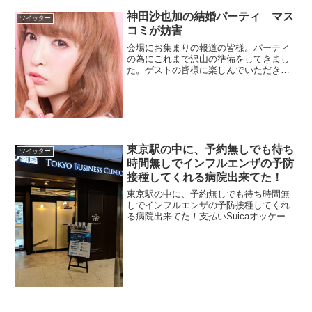
神田沙也加の結婚パーティ マス
ツイッター
コミが妨害
会場にお集まりの報道の皆様。パーティ
の為にこれまで沢山の準備をしてきまし
た。ゲストの皆様に楽しんでいただきつ
つ、あらためてお詫びとお礼を申し上げ
たい会です。近隣や同じ建物の店舗に迷
惑をおかけしています。このままでは中
止になってしまいます、ど...
東京駅の中に、予約無しでも待ち
ツイッター
時間無しでインフルエンザの予防
接種してくれる病院出来てた！
東京駅の中に、予約無しでも待ち時間無
しでインフルエンザの予防接種してくれ
る病院出来てた！支払いSuicaオッケーだ
って！ pic.twitter.com/8Hvg2eGkAT— や
ました すみえ (@Ysumie) 2018年12月
27日一...