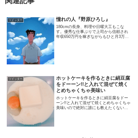
関連記事
憧れの人『野原ひろし』
ツイッター
180cmの長身、料理や日曜大工もこな
す。優秀な仕事ぶりで上司から信頼され
年収650万円を稼ぎながらもひと月3万円
のお小遣いでやりくり。チンピラに絡ま
れた女性を助け後の妻とし、夕暮れの浜
辺でプロポーズ。 僕の憧れの人、野原ひ
ろし。 pic....
ホットケーキを作るときに絹豆腐
ツイッター
をドーーン!!と入れて混ぜて焼く
とめちゃくちゃ美味い
ホットケーキを作るときに絹豆腐をドー
ーン!!と入れて混ぜて焼くとめちゃくちゃ
美味いので絶対に誰にも教えたくない。
pic.twitter.com/QHo9AR2RYk— めぇ
(@1010mmtn) 2017年11月18日卵と牛乳
はパッケー...