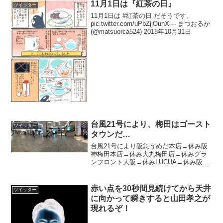
11月1日は『紅茶の日』
ツイッター
11月1日は #紅茶の日 だそうです。
pic.twitter.com/uPbZjjOunX— まつおるか
(@matsuorca524) 2018年10月31日
台風21号により、梅田はゴースト
ツイッター
タウンだ…
台風21号により阪急うめだ本店→休み阪
神梅田本店→休み大丸梅田店→休みグラ
ンフロント大阪→休みLUCUA→休み阪急
三番街→休み紀伊国屋書店梅田本店→休
みNU茶屋町→休みHEP FIVE→休み阪急
メンズ大阪→休みホワイティ梅田→休み
赤い点を30秒間見続けてから天井
ツイッター
ディアモー...
に向かって瞬きすると山田孝之が
現れるぞ！