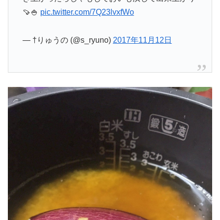
🍠🍚
pic.twitter.com/7Q23lvxfWo
— †りゅうの (@s_ryuno)
2017年11月12日