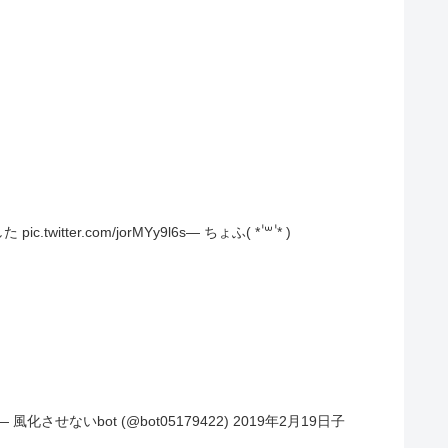
om/jorMYy9l6s— ちょふ( * ॑꒳ ॑* )
化させないbot (@bot05179422) 2019年2月19日子