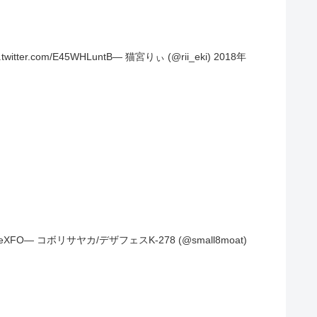
/E45WHLuntB— 猫宮りぃ (@rii_eki) 2018年
O— コボリサヤカ/デザフェスK-278 (@small8moat)