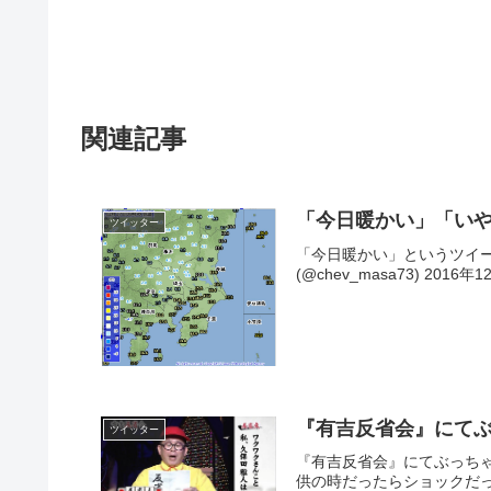
関連記事
「今日暖かい」「い
ツイッター
「今日暖かい」というツイートを見て
(@chev_masa73) 2016年
『有吉反省会』にて
ツイッター
『有吉反省会』にてぶっちゃけすぎる
供の時だったらショックだっ