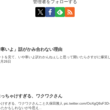
管理者をフォローする
や寒いよ」話がかみ合わない理由
、いや寒いよ訳わかんねぇしと思って開いたらさすがに爆笑した pic.twitter.c
12月26日
ぶっちゃけすぎる、ワクワクさん
、ワクワクさんこと久保田雅人 pic.twitter.com/OoXgQ8sF3D— 風
たかもしれないが今思え...