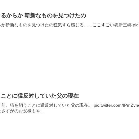
るからか 斬新なものを見つけたの
なものを見つけたの狂気すら感じる……ここすごい@新三郷 pic.twitter.com
うことに猛反対していた父の現在
飼うことに猛反対していた父の現在。 pic.twitter.com/IPmZvneXF
はさすがのお父様もや...