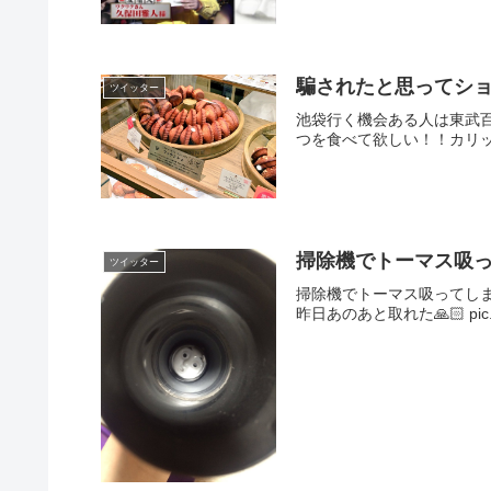
騙されたと思ってシ
ツイッター
池袋行く機会ある人は東武
つを食べて欲しい！！カリッ
掃除機でトーマス吸
ツイッター
掃除機でトーマス吸ってしまった😭
昨日あのあと取れた🙏🏻 pic.twit