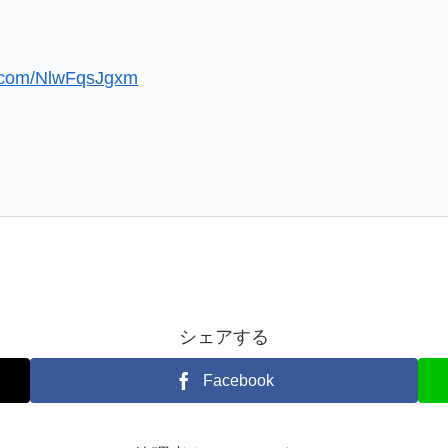
。
er.com/NlwFqsJgxm
シェアする
Facebook