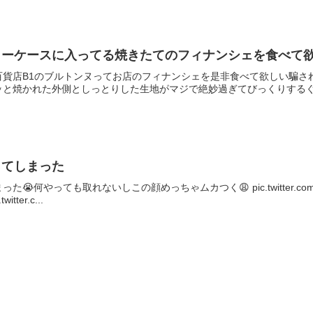
ョーケースに入ってる焼きたてのフィナンシェを食べて
百貨店B1のブルトンヌってお店のフィナンシェを是非食べて欲しい騙さ
と焼かれた外側としっとりした生地がマジで絶妙過ぎてびっくりするぐら
ってしまった
何やっても取れないしこの顔めっちゃムカつく😩 pic.twitter.com/Tgxy
ter.c...