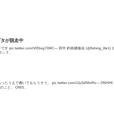
ブタが脱走中
c.twitter.com/VIEbvg70MC— 田中 釣術継修会 (@fishing_lif
7— T...
で働いてもらうそう。 pic.twitter.com/JJy3dIWoRv— ONISHI
と。 ONIS...