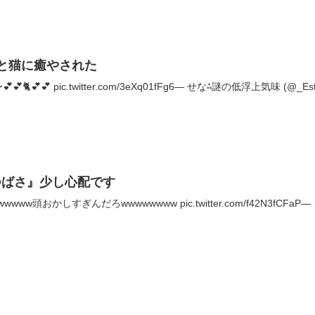
と猫に癒やされた
💕 pic.twitter.com/3eXq01fFg6— せな⁂謎の低浮上気味 (@_Estre
つばさ』少し心配です
頭おかしすぎんだろwwwwwwww pic.twitter.com/f42N3fCFaP— 