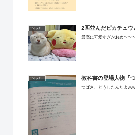
2匹並んだピカチュウ
ツイッター
最高に可愛すぎかおめ〜〜〜💕💕🐈
教科書の登場人物『
ツイッター
つばさ、どうしたんだよwwwwwww