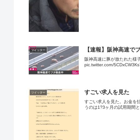
【速報】阪神高速で
ツイッター
阪神高速に豚が放たれた様子です pi
pic.twitter.com/5CDxCW3Ks
すごい求人を見た
ツイッター
すごい求人を見た。お金を払ったうえ
うのは1?3ヶ月の試用期間とのこ