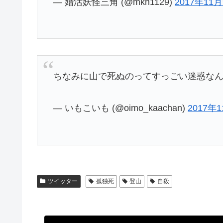
— 婚活妖怪三角 (@mkh1129)
2017年11
ちなみに山で死ぬのってすっごい迷惑な
— いもこいも (@oimo_kaachan)
2017年
ツイッター
孤独死
登山
自殺