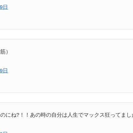
月9日
脳筋）
月9日
のにね?！！あの時の自分は人生でマックス狂ってました