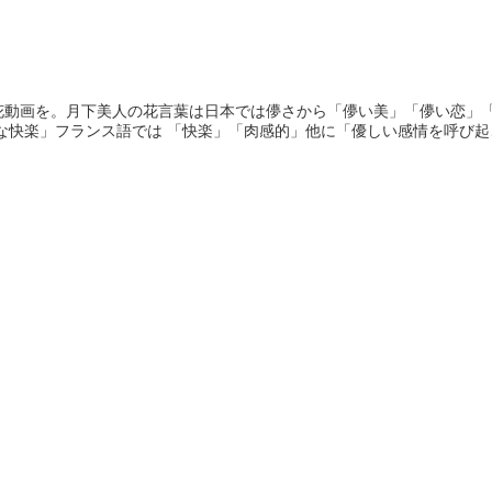
花動画を。月下美人の花言葉は日本では儚さから「儚い美」「儚い恋」
な快楽」フランス語では 「快楽」「肉感的」他に「優しい感情を呼び起こ