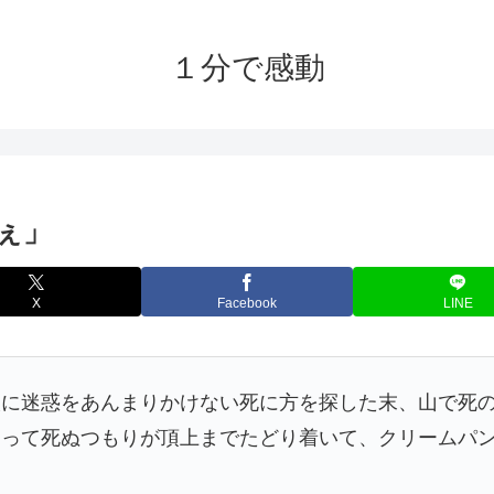
１分で感動
ぇ」
X
Facebook
LINE
人に迷惑をあんまりかけない死に方を探した末、山で死
って死ぬつもりが頂上までたどり着いて、クリームパン