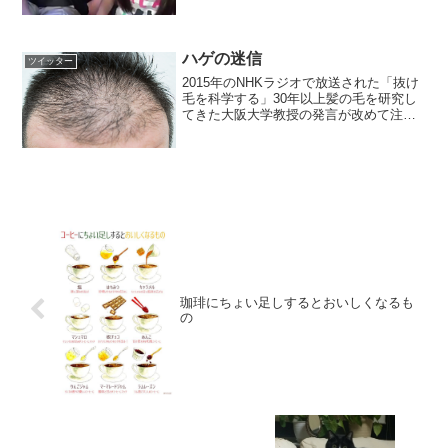
ハゲの迷信
ツイッター
2015年のNHKラジオで放送された「抜け
毛を科学する」30年以上髪の毛を研究し
てきた大阪大学教授の発言が改めて注目
されている。Q毛穴に詰まった汚れを取
るとハゲない？ Ａ本来皮膚の汚れ程度で
毛の成長は止まらないから、毛穴をきれ
いにしてもハゲ...
珈琲にちょい足しするとおいしくなるも
の