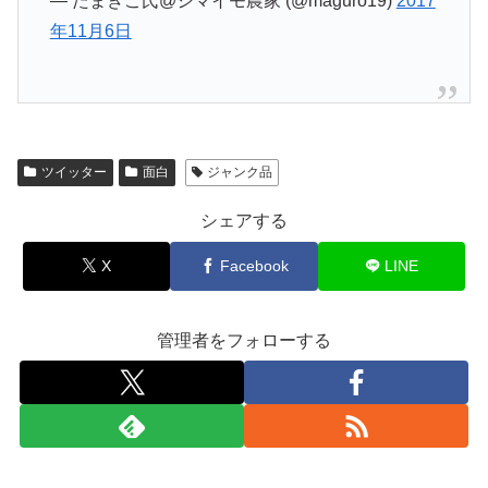
— たまきこ氏@シマイモ農家 (@maguro19)
2017
年11月6日
ツイッター
面白
ジャンク品
シェアする
X
Facebook
LINE
管理者をフォローする