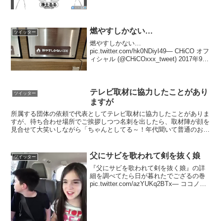
燃やすしかない…
ツイッター
燃やすしかない…
pic.twitter.com/hk0NDiyI49— CHiCO オフ
ィシャル (@CHiCOxxx_tweet) 2017年9月
11日
テレビ取材に協力したことがあり
ツイッター
ますが
所属する団体の依頼で代表としてテレビ取材に協力したことがありま
すが、待ち合わせ場所でご挨拶しつつ名刺を出したら、取材陣が顔を
見合せて大笑いしながら「ちゃんとしてる～！年代聞いて普通のおば
さん来ると思ってたんですよ！すみません、名刺忘れちゃっ...
父にサビを歌われて剣を抜く娘
ツイッター
『父にサビを歌われて剣を抜く娘』の詳
細を調べてたら日が暮れたでござるの巻
pic.twitter.com/azYUKq2BTx— ココノ
(@BLUESOLVALOU) 2019年6月30日娘
（……やるか）息子（……待て、「ま
だ」だ）— N...