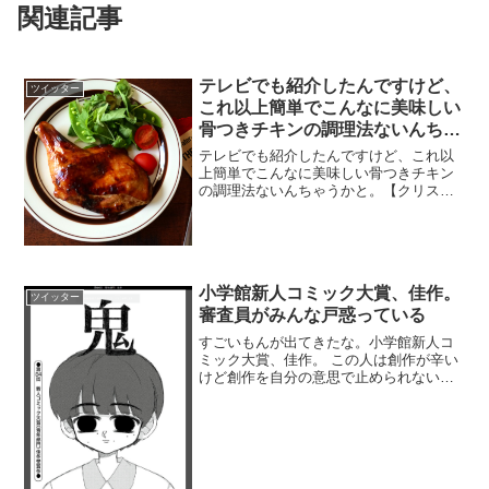
関連記事
テレビでも紹介したんですけど、
ツイッター
これ以上簡単でこんなに美味しい
骨つきチキンの調理法ないんちゃ
うかと
テレビでも紹介したんですけど、これ以
上簡単でこんなに美味しい骨つきチキン
の調理法ないんちゃうかと。【クリスマ
スに！照り照りチキン】フライパンだと
生焼けor焦げる、レンジだと皮がブルブ
ル、トースターだと外側しか焼けない、
オーブンは時間かかる…...
小学館新人コミック大賞、佳作。
ツイッター
審査員がみんな戸惑っている
すごいもんが出てきたな。小学館新人コ
ミック大賞、佳作。 この人は創作が辛い
けど創作を自分の意思で止められないタ
イプの人だと思う。審査員がみんな戸惑
っている。多分、業田良家さんが一番こ
の作者の魂を理解しているんじゃないだ
ろうか。 pic.tw...