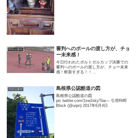
審判へのボールの渡し方が、チョ
ツイッター
ー未来感！
今日行われたポルトガルカップ決勝での
審判へのボールの渡し方が、チョー未来
感！斬新すぎる！！
pic.twitter.com/ZsPG2s3KJE— 【スパゴ
ル】今週のスーパーゴール
(@lionerumessi) 2017年5月29日
島根県公認酷道の図
ツイッター
島根県公認酷道の図
pic.twitter.com/1sw2skyTba— 引用Rt即
Block (@urpn) 2017年6月4日