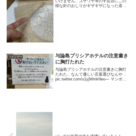
いけません。ユザワヤ等の手芸店にこの
様な針のおしりがギザギザになった道具
が売ってます。飛び出した糸の付け根に
刺して裏に抜くのです。簡単ですよ。
pic.twitter.com/NH3IblG82Y— 三島...
与論島プリシアホテルの注意書き
ツイッター
に胸打たれた
与論島プリシアホテルの注意書きに胸打
たれた。なんて優しい言葉選びなんや…
pic.twitter.com/u1yjWmkNeo— マンボウ
研究員ヨシモラ (@yoshimola) 2018年6月
15日