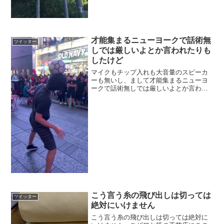
才能集まるニューヨークで話術無
ツイッター
しでは厳しいよとか言われたりも
したけど
マイクもチップ入れも大音量のスピーカ
ーも無いし、まして才能集まるニューヨ
ークで話術無しでは厳しいよとか言われ
たりもしたけど、結局ずっと夢だった、
『サッカーボール１つでタイムズスクエ
ア沸かす』まあまあ達成出来たわ。やっ
ぱ適当に無理とかいうやつ...
こう言う糸の飛び出しは切っては
ツイッター
絶対にいけません
こう言う糸の飛び出しは切っては絶対に