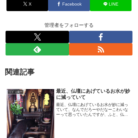
X
Facebook
LINE
管理者をフォローする
関連記事
最近、仏壇にあげているお水が妙
ツイッター
に減っていて
最近、仏壇にあげているお水が妙に減っ
ていて、なんでだろーやだなーこわいな
ーって思っていたんですが、ふと、仏壇
に目を向けると黒い影のようなものが現
れt pic.twitter.com/1dTNuHSVva— 某
(@chobimario) 2...