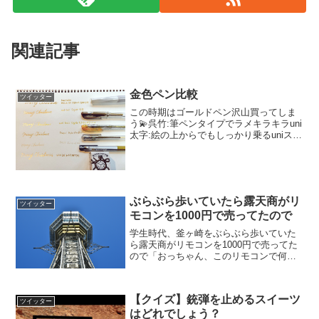
関連記事
金色ペン比較
ツイッター
この時期はゴールドペン沢山買ってしま
う💫呉竹:筆ペンタイプでラメキラキラuni
太字:絵の上からでもしっかり乗るuniスパ
ークリング:黄色ぽいインクにラメたっぷ
りぺんてる:細かいところも安定の塗りや
すさPILOT:すごく細く描けるW &N:粒...
ぶらぶら歩いていたら露天商がリ
ツイッター
モコンを1000円で売ってたので
学生時代、釜ヶ崎をぶらぶら歩いていた
ら露天商がリモコンを1000円で売ってた
ので「おっちゃん、このリモコンで何動
かせるん？」って訊いたらヒソヒソ声で
「通天閣や」と耳打ちされたことがあ
る。— そらまめ (@sollamame) 2017年6
【クイズ】銃弾を止めるスイーツ
月...
ツイッター
はどれでしょう？