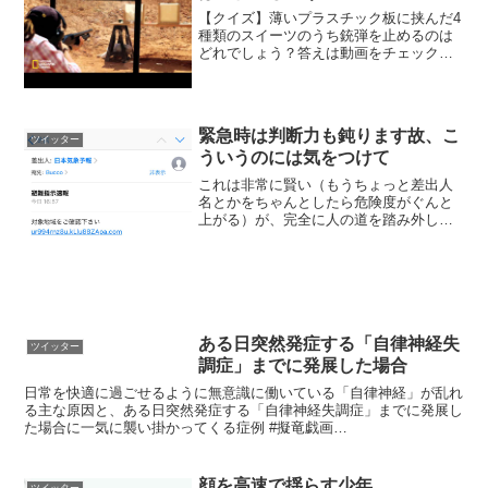
【クイズ】薄いプラスチック板に挟んだ4
種類のスイーツのうち銃弾を止めるのは
どれでしょう？答えは動画をチェック！
A. ホイップクリームB. アイスクリームC.
チョコレートシロップD. カスタード#ナ
ショジオクイズ #雑学サイエンス2 pic...
緊急時は判断力も鈍ります故、こ
ツイッター
ういうのには気をつけて
これは非常に賢い（もうちょっと差出人
名とかをちゃんとしたら危険度がぐんと
上がる）が、完全に人の道を踏み外して
いるので許されない。特に緊急時は判断
力も鈍ります故、こういうのには気をつ
けねばなりませんな。
pic.twitter.com/PbL...
ある日突然発症する「自律神経失
ツイッター
調症」までに発展した場合
日常を快適に過ごせるように無意識に働いている「自律神経」が乱れ
る主な原因と、ある日突然発症する「自律神経失調症」までに発展し
た場合に一気に襲い掛かってくる症例 #擬竜戯画
pic.twitter.com/T18HFNGRNn— RAO(らお...
顔を高速で揺らす少年
ツイッター