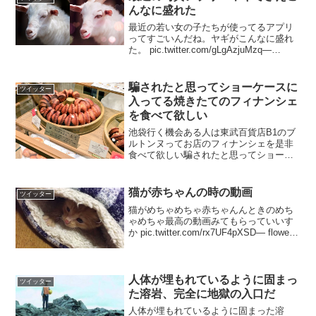
んなに盛れた
最近の若い女の子たちが使ってるアプリ
ってすごいんだね。ヤギがこんなに盛れ
た。 pic.twitter.com/gLgAzjuMzq—
kumiko (@935kumiko935) 2017年3月1日
騙されたと思ってショーケースに
ツイッター
入ってる焼きたてのフィナンシェ
を食べて欲しい
池袋行く機会ある人は東武百貨店B1のブ
ルトンヌってお店のフィナンシェを是非
食べて欲しい騙されたと思ってショーケ
ースに入ってる方の焼きたてのやつを食
べて欲しい！！カリッと焼かれた外側と
しっとりした生地がマジで絶妙過ぎてび
猫が赤ちゃんの時の動画
ツイッター
っくりするぐらい美味し...
猫がめちゃめちゃ赤ちゃんんときのめち
ゃめちゃ最高の動画みてもらっていいす
か pic.twitter.com/rx7UF4pXSD— flower-
69 (@flower69) 2017年10月1日これ 猫が
きた初日だったよ かわいいですね—...
人体が埋もれているように固まっ
ツイッター
た溶岩、完全に地獄の入口だ
人体が埋もれているように固まった溶