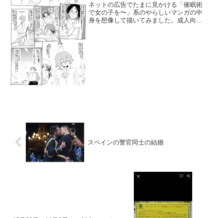
ネットの広告でたまに見かける「催眠術
で女の子を〜」系のやらしいマンガの中
身を想像して描いてみました。成人向け
です。 pic.twitter.com/Ndp3hozSkl— シ
ン堀江 隆（ホリエリュウ）ギャルソン
(@ryuhorie530)...
スペインの警官同士の結婚