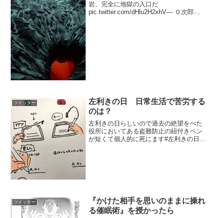
岩、完全に地獄の入口だ
pic.twitter.com/dHlu2H2xhV— ０次郎
(@zerojirou) 2017年2月10日
左利きの日 日常生活で苦労する
ツイッター
のは？
左利きの日らしいので過去の絶望をぺた
役所においてある盗難防止の紐付きペン
が短くて個人的に死にます#左利きの日
pic.twitter.com/4I2qpeLeai— 烏海(うかい)
(@_ukai_) 2018年8月13日
『かけた相手を思いのままに操れ
ツイッター
る催眠術』を授かったら