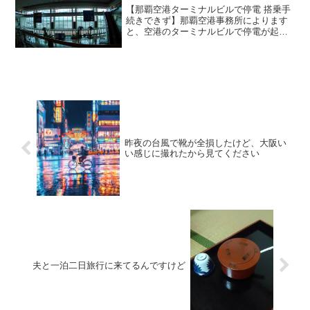
【那覇空港ターミナルビルで停電 搭乗手
続きできず】那覇空港事務所によります
と、空港のターミナルビルで停電が起き
た影響で航空会社の搭乗手続きができな
くなっていて、午前7時ごろから国内線の
便がすべて出発できなくなっているとい
うことです。— 特務...
昨夜の台風で靴が全損したけど、大阪い
い感じに撮れたから見てください
夫と一泊二日旅行に来てるんですけど