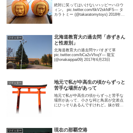
絶対に笑ってはいけないハッピーハロウ
ィン。 pic.twitter.com/6kV2skfdFS— タ
カラトミー (@takaratomytoys) 2018年10
月31日ﾃﾞﾃﾞｰﾝ！「タカラトミー、アウト
ー」 セガ公式アカウント (@S...
北海道教育大の過去問「赤ずきん
ツイッター
と性差別」
北海道教育大の過去問ヤバすぎて草
pic.twitter.com/bCa2vVfxqY— 龍宝
(@onakaippai09) 2017年6月23日
地元で私が中高生の頃からずっと
ツイッター
苦手な場所があって
地元で私が中高生の頃からずっと苦手な
場所があって、小さな祠と鳥居が交差点
にひっそりあるんですけれど。妹が姪っ
子とそこを通りかかったら、姪っ子が
「ママあそこぜったい入っちゃダメだ
よ」て言うから、なんで？て聞いたら
「神様もういないよ、違うのがい...
現在の那覇空港
ツイッター