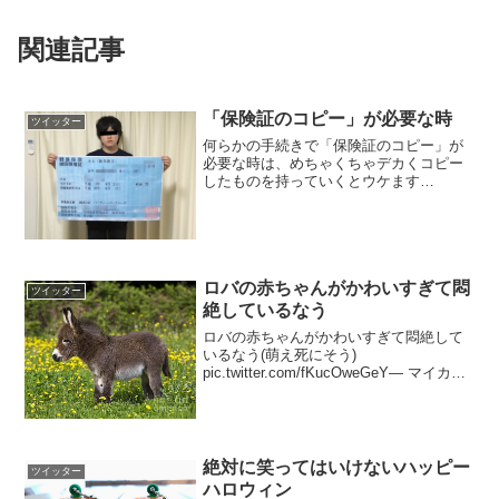
関連記事
「保険証のコピー」が必要な時
ツイッター
何らかの手続きで「保険証のコピー」が
必要な時は、めちゃくちゃデカくコピー
したものを持っていくとウケます
pic.twitter.com/5fBAFqELkP— ARuFa
(@ARuFa_FARu) 2017年6月20日
ロバの赤ちゃんがかわいすぎて悶
ツイッター
絶しているなう
ロバの赤ちゃんがかわいすぎて悶絶して
いるなう(萌え死にそう)
pic.twitter.com/fKucOweGeY— マイカ
(@maikaumachan) 2019年7月1日
絶対に笑ってはいけないハッピー
ツイッター
ハロウィン