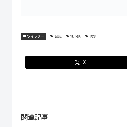
ツイッター
台風
地下鉄
洪水
X
関連記事