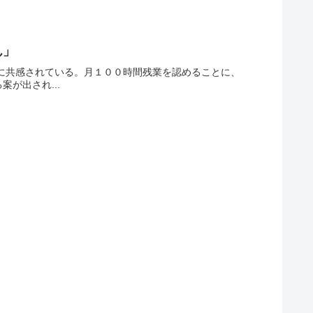
ん」
に共感されている。月１００時間残業を認めることに、
が出され...