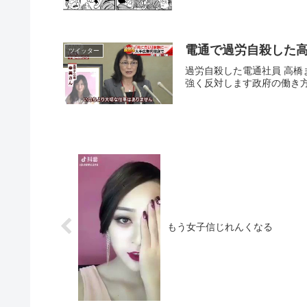
電通で過労自殺した
ツイッター
過労自殺した電通社員 高
強く反対します政府の働き方
もう女子信じれんくなる