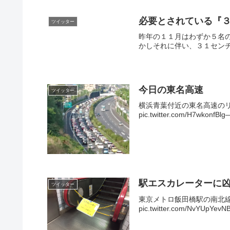
必要とされている『３
ツイッター
昨年の１１月はわずか５名
かしそれに伴い、３１センチ
今日の東名高速
ツイッター
横浜青葉付近の東名高速の
pic.twitter.com/H7wkon
駅エスカレーターに
ツイッター
東京メトロ飯田橋駅の南北
pic.twitter.com/NvYUpY