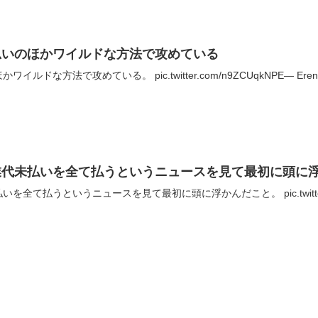
思いのほかワイルドな方法で攻めている
方法で攻めている。 pic.twitter.com/n9ZCUqkNPE— Eren Applef
業代未払いを全て払うというニュースを見て最初に頭に
て払うというニュースを見て最初に頭に浮かんだこと。 pic.twitter.com/1