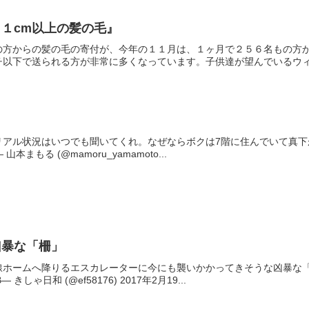
１cm以上の髪の毛』
の方からの髪の毛の寄付が、今年の１１月は、１ヶ月で２５６名もの方
以下で送られる方が非常に多くなっています。子供達が望んでいるウィッ
リアル状況はいつでも聞いてくれ。なぜならボクは7階に住んでいて真
fBlg— 山本まもる (@mamoru_yamamoto...
凶暴な「柵」
線ホームへ降りるエスカレーターに今にも襲いかかってきそうな凶暴な
evNB— きしゃ日和 (@ef58176) 2017年2月19...