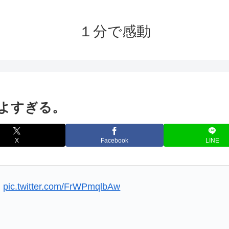
１分で感動
よすぎる。
X
Facebook
LINE
。
pic.twitter.com/FrWPmqlbAw