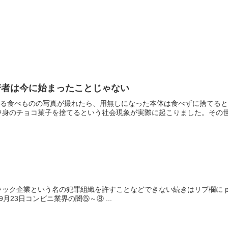
若者は今に始まったことじゃない
"する食べものの写真が撮れたら、用無しになった本体は食べずに捨てる
身のチョコ菓子を捨てるという社会現象が実際に起こりました。その世代
企業という名の犯罪組織を許すことなどできない続きはリプ欄に pic.twitt
2018年9月23日コンビニ業界の闇⑤～⑧ ...