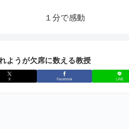
１分で感動
れようが欠席に数える教授
X
Facebook
LINE