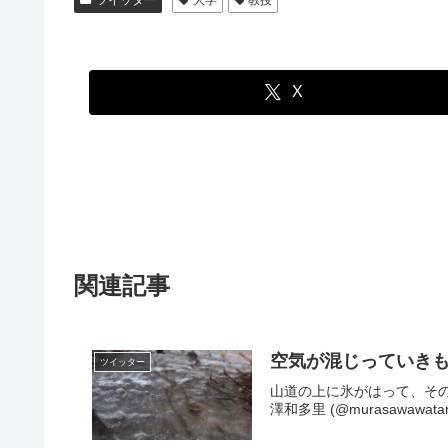
ツイッター
大学
教授
X
関連記事
空気が混じっていき
ツイッター
山道の上に氷がはって、その下を
澤和多里 (@murasawawatar