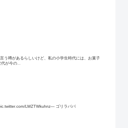
と言う噂があるらしいけど、私の小学生時代には、お菓子
が今の...
er.com/LWZTWkuhnz— ゴリラパパ