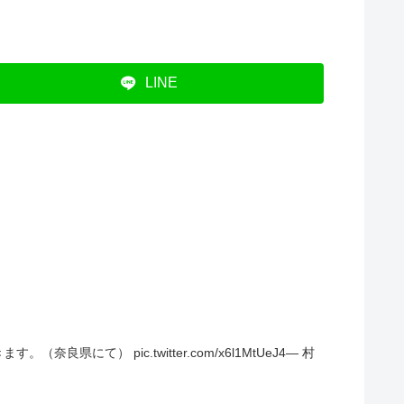
LINE
） pic.twitter.com/x6l1MtUeJ4— 村