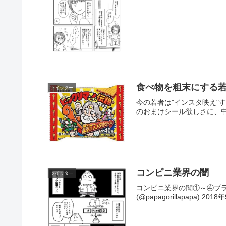
食べ物を粗末にする
ツイッター
今の若者は"インスタ映え
のおまけシール欲しさに、中
コンビニ業界の闇
ツイッター
コンビニ業界の闇①～④ブラック
(@papagorillapapa) 