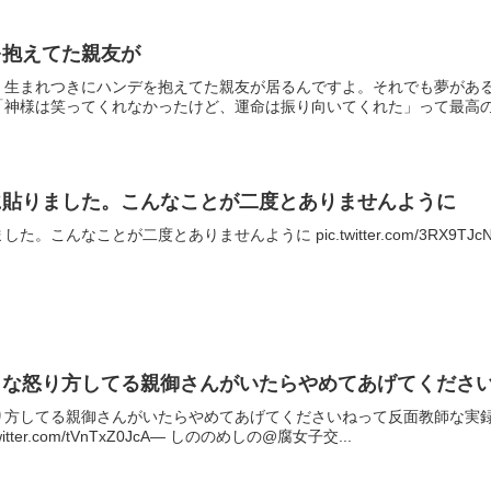
を抱えてた親友が
。生まれつきにハンデを抱えてた親友が居るんですよ。それでも夢があ
神様は笑ってくれなかったけど、運命は振り向いてくれた」って最高の名
に貼りました。こんなことが二度とありませんように
んなことが二度とありませんように pic.twitter.com/3RX9TJcNEU
うな怒り方してる親御さんがいたらやめてあげてくださ
り方してる親御さんがいたらやめてあげてくださいねって反面教師な実
tter.com/tVnTxZ0JcA— しののめしの@腐女子交...