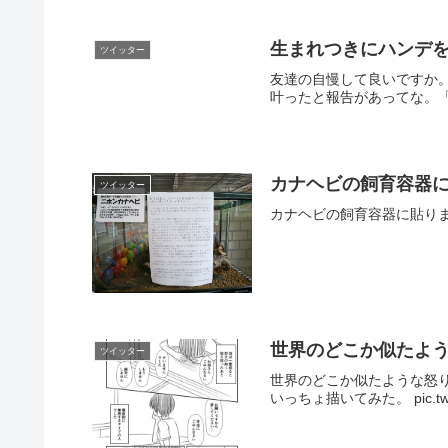
生まれつきにハンデ
ツイッター
友達の自慢して良いですか
叶ったと報告があってな。「
カナヘビの飼育容器
ツイッター
カナヘビの飼育容器に貼りました。こ
世界のどこか似たよ
ツイッター
世界のどこか似たような怒
いっちょ描いてみた。 pic.twi