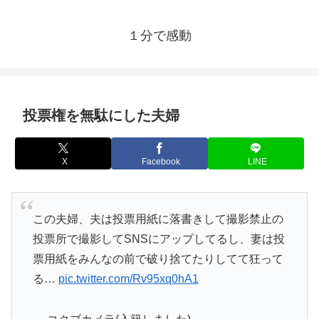
１分で感動
投票権を無駄にした夫婦
X
Facebook
LINE
この夫婦、夫は投票用紙に落書きして撮影禁止の
投票所で撮影してSNSにアップしてるし、妻は投
票用紙をみんなの前で破り捨てたりしてて狂って
る…
pic.twitter.com/Rv95xq0hA1