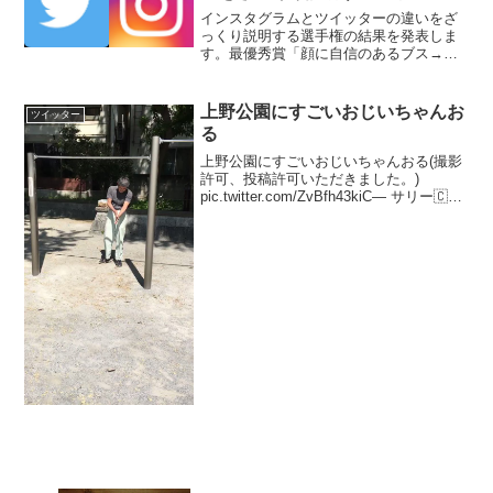
インスタグラムとツイッターの違いをざ
っくり説明する選手権の結果を発表しま
す。最優秀賞「顔に自信のあるブス→イ
ンスタ身の程を弁えたブス→ツイッタ
ー」金賞「知らない人にフォローされる
と怖いのがインスタグラム。知ってる人
上野公園にすごいおじいちゃんお
ツイッター
にフォローされると怖いのが...
る
上野公園にすごいおじいちゃんおる(撮影
許可、投稿許可いただきました。)
pic.twitter.com/ZvBfh43kiC— サリー🇨🇦
(@sari_cervelo) 2017年4月28日