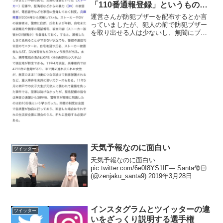
「110番通報登録」というものが
あります
運営さんが防犯ブザーを配布するとか言
っていましたが、犯人の前で防犯ブザー
を取り出せる人は少ないし、無闇にブザ
ーを鳴らすと逆上されて余計危険な目に
あうことがあります。僕も登録していま
すが警察に「110番通報登録」というもの
があります。アイドル...
天気予報なのに面白い
ツイッター
天気予報なのに面白い
pic.twitter.com/6e0I8YS1IF— Santa🎅🏻
(@zenjaku_santa9) 2019年3月28日
インスタグラムとツイッターの違
ツイッター
いをざっくり説明する選手権