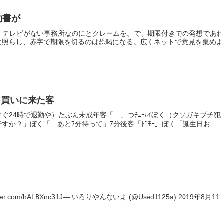
約書が
が。テレビがない事務所なのにとクレームを。で、期限付きでの発想であ
照らし、赤字で期限を切るのは恐喝になる。広くネットで意見を集めよう
を買いに来た客
ぐ24時で退勤や）たぶん未成年客「…」つﾁｭｰﾊｲぼく（クソガキブチ犯
か？」ぼく「…あと7分待って」7分後客「ﾄﾞﾓｰ」ぼく「誕生日お...
er.com/hALBXnc31J— いろりやんないよ (@Used1125a) 2019年8月1