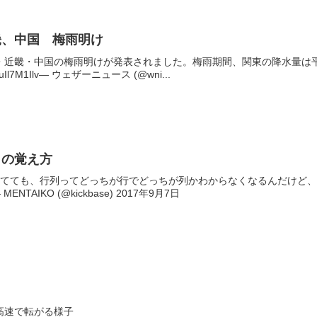
畿、中国 梅雨明け
・近畿・中国の梅雨明けが発表されました。梅雨期間、関東の降水量は平
/8uIl7M1Ilv— ウェザーニュース (@wni...
』の覚え方
ってても、行列ってどっちが行でどっちが列かわからなくなるんだけど
Zoi— MENTAIKO (@kickbase) 2017年9月7日
高速で転がる様子