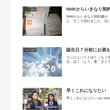
NHKからいきなり契
ツイッター
NHKからいきなり契約書
と。そこで切れました。法に
誕生日７分前にお酒
ツイッター
コンビニバイトぼく（もうす
日」ぼく「ん？」客「ダメです
早くこれになりたい
ツイッター
早くこれになりたい pic.twitt