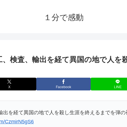
１分で感動
工、検査、輸出を経て異国の地で人を
X
Facebook
LINE
輸出を経て異国の地で人を殺し生涯を終えるまでを弾の
.com/CzmirN5gS6