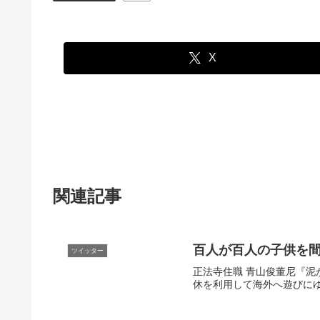
X
関連記事
百人が百人の子供を
ツイッター
正法寺住職 青山俊董尼『泥
休を利用して海外へ遊びにゆ