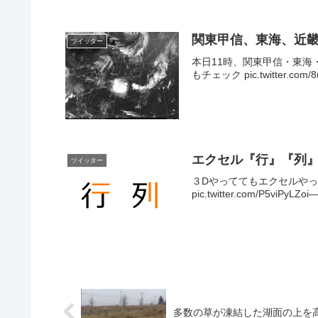
関東甲信、東海、近
ツイッター
本日11時、関東甲信・東海
もチェック pic.twitter.com
エクセル『行』『列
ツイッター
３Dやっててもエクセルや
pic.twitter.com/P5viPyL
多数の草が凍結した湖面の上を