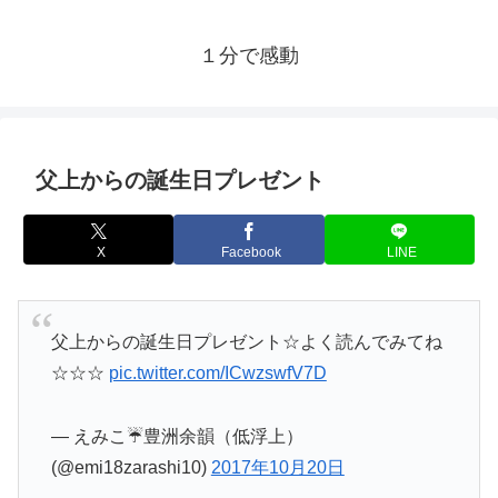
１分で感動
父上からの誕生日プレゼント
X
Facebook
LINE
父上からの誕生日プレゼント☆よく読んでみてね
☆☆☆
pic.twitter.com/ICwzswfV7D
— えみこ☔️豊洲余韻（低浮上）
(@emi18zarashi10)
2017年10月20日