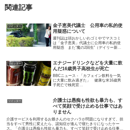
関連記事
金子恵美代議士 公用車の私的使
ツイッター
用疑惑について
週刊誌は頭おかしいわゴミやでマスコミ
は「金子恵美」代議士に公用車の私的使
用疑惑 また“魔の2回生”（デイリー新
潮） - Yahoo!ニュース
@YahooNewsTopics— whole9
(@whole_09) 2017年7月1日国会閉...
エナジードリンクなどを大量に飲
ツイッター
んだ16歳男子高校生が死亡
BBCニュース - 「カフェイン飲料を一気
に大量に飲み過ぎた」 健康な米16歳男
子死亡で検死官
pic.twitter.com/9tn1oGim1S— BBC News
Japan (@bbcnewsjapan) 2017年5月16日2
時間...
介護士は愚痴も性欲も暴力も、す
ツイッター
べて笑顔で受け止める仕事ではあ
りません
介護サービスを利用するお爺さんのセクハラが問題になりすぎて、担
当をすべて男性に変えたら、認知症が進んで寝たきりになったケー
ス。「介護士は愚痴も性欲も暴力も、すべて笑顔で受け止める仕事で