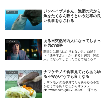
はありません」と女性介護士さんたちが満場一致してて、それ...
ジンベイザメさん、漁網の穴から
ツイッター
魚をたくさん吸うという効率の良
い食事をなされる
ある日突然関西人になってしまっ
ツイッター
た男の物語
関西とは縁もゆかりもない男、西尾学
（「西を学ぶ」）が、ある日突然「関西
人」になってしまったことで起こるエピ
ソードを、 “ 関西あるある” をふんだんに
盛り込みながら、ユーモラスに描いたシ
ョートコメディ全12話。関西の皆さまの
ナマケモノの食事見てたらあらゆ
ツイッター
そばで、その変わ...
る不安がどうでも良くなる
ナマケモノの食事見てたらあらゆる不安
がどうでも良くなるからオヌヌメ
pic.twitter.com/g86G1UX3sC— 彌生めの
こ® (@h0126i) 2017年6月19日