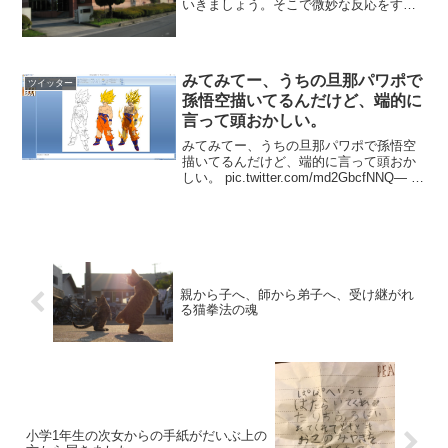
いきましょう。そこで微妙な反応をする
女性は「おしゃれな私」が好きなお金の
かかる子です。サイゼリヤもいいよね！
って言ってくれる子を探したほうが良い
です。この一見矛盾した真...
みてみてー、うちの旦那パワポで
ツイッター
孫悟空描いてるんだけど、端的に
言って頭おかしい。
みてみてー、うちの旦那パワポで孫悟空
描いてるんだけど、端的に言って頭おか
しい。 pic.twitter.com/md2GbcfNNQ— き
ささ (@necomofmof) 2017年1月18日そこ
で、昔Excelで描いたザクをお知らせしま
す...
親から子へ、師から弟子へ、受け継がれ
る猫拳法の魂
小学1年生の次女からの手紙がだいぶ上の