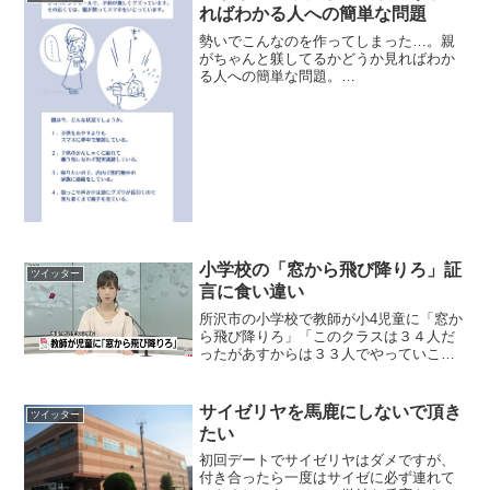
ればわかる人への簡単な問題
勢いでこんなのを作ってしまった…。親
がちゃんと躾してるかどうか見ればわか
る人への簡単な問題。
pic.twitter.com/7trkx0g3v0— 睡魔と戦う
音子( ???) (@morineko_) 2018年6月12日
小学校の「窓から飛び降りろ」証
ツイッター
言に食い違い
所沢市の小学校で教師が小4児童に「窓か
ら飛び降りろ」「このクラスは３４人だ
ったがあすからは３３人でやっていこ
う」などの暴言報道について、同じクラ
スの子の証言が食い違ってるぞ？
pic.twitter.com/tQIDwmBpwa— こらっ
サイゼリヤを馬鹿にしないで頂き
ツイッター
ぴ...
たい
初回デートでサイゼリヤはダメですが、
付き合ったら一度はサイゼに必ず連れて