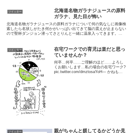
北海道名物ガラナジュースの原料
ツイッター
ガラナ、見た目が怖い
北海道名物ガラナジュースの原料ガラナについて何の気なしに画像検
索したら名状しがたき何かがいっぱい出てきて脳の震えが止まらない
ので聖杯ダンジョン潜ってさとりんと一緒に温泉入ってきます。
pic.twitter.com/9MvSiuMP9Z— ...
在宅ワークでの育児は楽だと思っ
ツイッター
ていませんか？
何卒…何卒……ご理解のほど……よろし
くお願いします…私の場合の在宅ワーク?
pic.twitter.com/dmztosaYoH— かねもと
@書籍発売中 (@kanemotonomukuu)
2018年12月5日あと保育所入所基準、在
宅は優...
親がちゃんと躾してるかどうか見
ツイッター