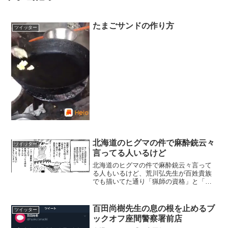
たまごサンドの作り方
ツイッター
北海道のヒグマの件で麻酔銃云々
ツイッター
言ってる人いるけど
北海道のヒグマの件で麻酔銃云々言って
る人もいるけど、荒川弘先生が百姓貴族
でも描いてた通り「猟師の資格」と「獣
医の資格」を両方持ってる人でないと使
えない道具ですからね…小学生探偵が腕
時計から撃つなんてノリは現実では無
百田尚樹先生の息の根を止めるブ
ツイッター
理… pic.twitte...
ックオフ座間警察署前店