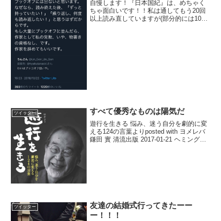
自慢します！『日本国紀』は、めちゃく
ちゃ面白いです！！私は通してもう20回
以上読み直していますが(部分的には100
回以上！)、毎回、面白さに夢中になりま
す。どのページを開いても面白いので
す！こんな面白い歴史書は他にありませ
ん。自分が天才と確...
すべて優秀なものは陽気だ
ツイッター
遊行を生きる 悩み、迷う自分を劇的に変
える124の言葉よりposted with ヨメレバ
鎌田 實 清流出版 2017-01-21 ヘミングウ
ェイは、「世界は素晴らしい、闘う価値
がある」と述べています。 彼の人生は、
マッチョで元気いっぱいに...
友達の結婚式行ってきたーー
ツイッター
ー！！！