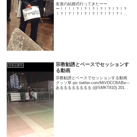
友達の結婚式行ってきたーー
ー！！！！？！？！？！？！？！？！？
！？！？！？！？！？！？！？！？！？
pic.twitter.com/Bjzdp0k9bT— モモ@リハ
ビリ中 (@kumazawafam) 2017年9月17日
新婦側の友人席の...
宗教勧誘とベースでセッションす
ツイッター
る動画
宗教勧誘とベースでセッションする動画
クッソ草 pic.twitter.com/MtVDCCBABe—
あるるるるるるるる (@SMKT810) 2019
年5月16日