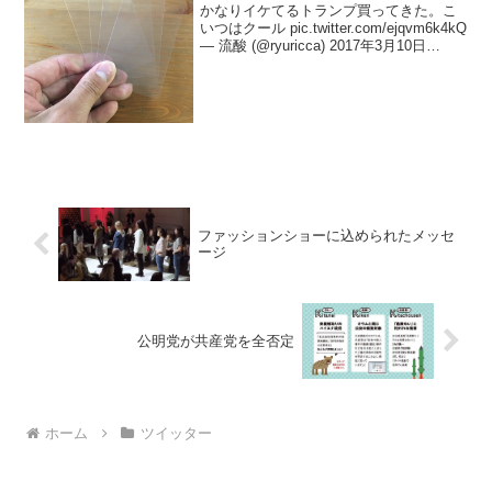
かなりイケてるトランプ買ってきた。こ
いつはクール pic.twitter.com/ejqvm6k4kQ
— 流酸 (@ryuricca) 2017年3月10日
@ryuricca @Towayamada 観察力ある人
は、指紋とかの汚れでカードわ...
ファッションショーに込められたメッセ
ージ
公明党が共産党を全否定
ホーム
ツイッター