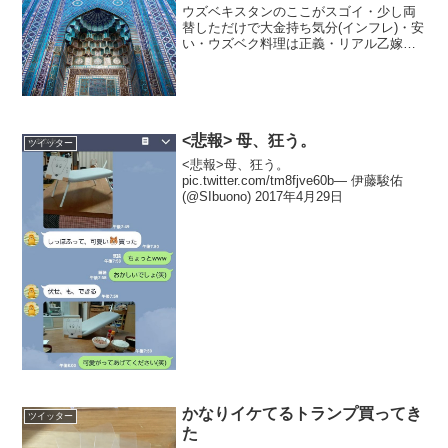
ウズベキスタンのここがスゴイ・少し両
替しただけで大金持ち気分(インフレ)・安
い・ウズベク料理は正義・リアル乙嫁語
り・物語のような美しいモスクの数々・
みんな優しい・実は直行便あり・観光地
は結構日本語が通じるウズベキスタンの
ここがダメ・肥える・...
<悲報> 母、狂う。
ツイッター
<悲報>母、狂う。
pic.twitter.com/tm8fjve60b— 伊藤駿佑
(@SIbuono) 2017年4月29日
かなりイケてるトランプ買ってき
ツイッター
た