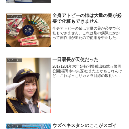
全身アトピーの姉は大量の薬が必
ツイッター
要で化粧もできません
全身アトピーの姉は大量の薬が必要で化
粧もできません。これは別の病気にかか
って副作用が出たので使用を中止したス
テロイド薬です。唯一問題なく使えたヒ
ルドイドも、不正に使う人のせいで医療
費が自己負担になるかもしれません。美
容目的の方は高い保湿効果...
一日署長が天使だった
ツイッター
20171201年末年始特別警戒出動式in 警固
公園(福岡市中央区)たまたまかもしれんけ
ど、こればっちりカメラ目線の敬礼いた
だいた！？😳✨#橋本環奈 #一日警察署長
#警固公園 #福岡
pic.twitter.com/4wsFAPHs9d— ...
ウズベキスタンのここがスゴイ
ツイッター