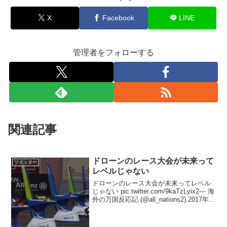
X
Facebook
LINE
管理者をフォローする
関連記事
ドローンのレース大会が未来って
ツイッター
レベルじゃない
ドローンのレース大会が未来ってレベル
じゃない pic.twitter.com/9kaTzLyix2— 海
外の万国反応記 (@all_nations2) 2017年7
月2日