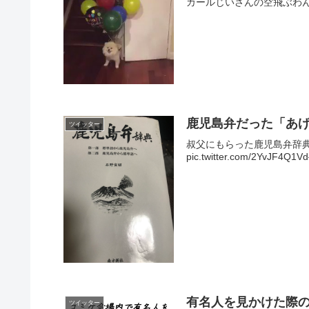
カールじいさんの空飛ぶわんこ🐶 p
鹿児島弁だった「あ
ツイッター
叔父にもらった鹿児島弁辞
pic.twitter.com/2YvJF4Q
有名人を見かけた際
ツイッター