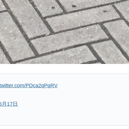
.twitter.com/PDca2qPqRV
年6月17日