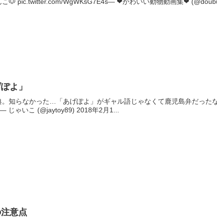
ic.twitter.com/WgWKsG7E4s— ❤かわいい動物動画集❤ (@doubut
げぽよ」
典。知らなかった…「あげぽよ」がギャル語じゃなくて鹿児島弁だったな
1Vd— じゃいこ (@jaytoy89) 2018年2月1...
の注意点