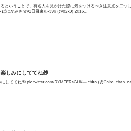
されるということで、有名人を見かけた際に気をつけるべき注意点を二つ
tbes— ぱにかみさn@1日目東ル-39b (@82k3) 2016...
楽しみにしててね🎁
 pic.twitter.com/RYMFERsGUK— chiro (@Chiro_chan_n