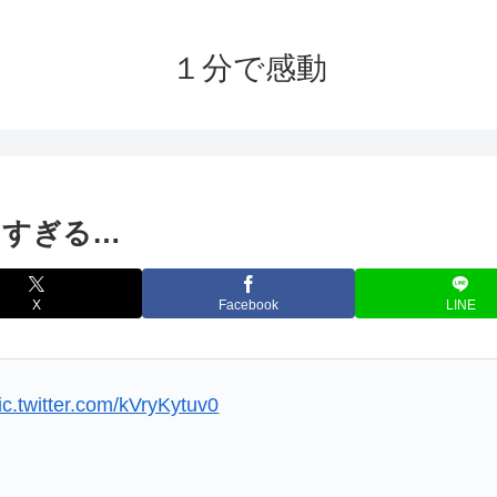
１分で感動
ぐすぎる…
X
Facebook
LINE
ic.twitter.com/kVryKytuv0