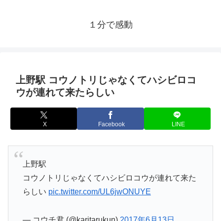
１分で感動
上野駅 コウノトリじゃなくてハシビロコ
ウが連れて来たらしい
X
Facebook
LINE
上野駅
コウノトリじゃなくてハシビロコウが連れて来た
らしい
pic.twitter.com/UL6jwONUYE
— コウチ君 (@karitarukun)
2017年6月13日