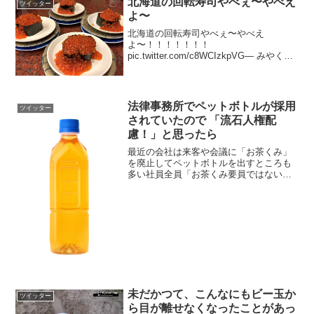
北海道の回転寿司やべぇ〜やべえ
ツイッター
よ〜
北海道の回転寿司やべぇ〜やべえ
よ〜！！！！！！！
pic.twitter.com/c8WCIzkpVG— みやく＠
611グリツア北海道 (@m2dmyk) 2017年6
月10日とんでもない贅の塊で…ほんとこ
れが数百円で食べれてしまうホッカイ...
法律事務所でペットボトルが採用
ツイッター
されていたので 「流石人権配
慮！」と思ったら
最近の会社は来客や会議に「お茶くみ」
を廃止してペットボトルを出すところも
多い社員全員「お茶くみ要員ではない」
ということだけどとある法律事務所で２
５年以上前ペットボトルが採用されてい
たので「流石人権配慮！」と思ったら...
「毒を入れられたこと...
未だかつて、こんなにもビー玉か
ツイッター
ら目が離せなくなったことがあっ