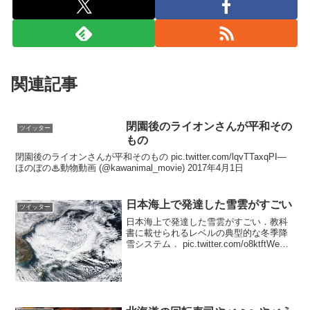
関連記事
閉園後のライオンさんが平和その
ツイッター
もの
閉園後のライオンさんが平和そのもの pic.twitter.com/lqvTTaxqPI—
ほのぼの♨︎動物動画 (@kawanimal_movie) 2017年4月1日
日本海上で発達した雪雲がすごい
ツイッター
日本海上で発達した雪雲がすごい．教科
書に載せられるレベルの典型的な冬季降
雪システム． pic.twitter.com/o8ktftWeGr
— 荒木健太郎 (@arakencloud) 2017年1月
14日