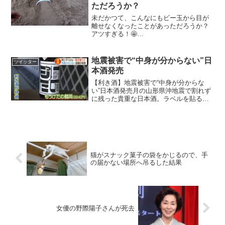
ただろうか？
未だかつて、こんなにもビー玉から目が
離せなくなったことがあっただろうか？
アツすぎる！🤩
pic.twitter.com/OdREPkKBx1— らばQ
(@lbqcom) 2017年12月6日
地震被害で“中身が分からない”日
ツイッター
本酒発売
【利き酒】地震被害で“中身が分からな
い”日本酒発売月の山形県沖地震で割れず
に残った貴重な日本酒。ラベルを貼る前
に被災したため、造った本人もどれが入
っているか分からないという。
pic.twitter.com/F9mPaYWFix— ライブ
ド...
猫がスナック菓子の袋をかじるので、手
の届かない場所へ吊るした結果
女優の野際陽子さんが死去