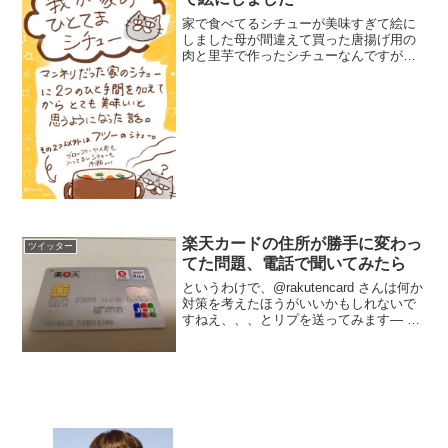
家で食べてるシチューが美味すぎて絵に
しました母が間違えて買った唐揚げ用の
肉と里芋で作ったシチューなんですが万
が一どっかに似たようなレシピ載ってた
らごめんなさい汗失敗は時として成功を
生む。 pic.twitter.com/O9kqtkOKCx...
楽天カードの住所が勝手に変わっ
ツイッター
てた問題、電話で聞いてみたら
というわけで、@rakutencard さんは何か
対策を考えたほうがいいかもしれないで
すねえ、、、とリプを送ってみます— け
んすう (@kensuu) 2017年10月10日これ
いろいろ考えた結果、楽天カードをやめ
るか、携帯番号を別に持つか...