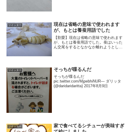
現在は省略の意味で使われます
ツイッター
が、もとは養蚕用語でした
【割愛】現在は省略の意味で使われます
が、もとは養蚕用語でした。蚕はいった
ん交尾をするとなかなか離れようとしま
せん。仲睦まじいことは良いのですが、
そのまま卵を産む前に弱ってしまう個体
もいます。これを防ぐため、人間の手で
無理やり引き離すことを「...
そっちが喋るんだ
ツイッター
そっちが喋るんだ
pic.twitter.com/MjpebhiNUR— ダリッタ
(@daridaridaritta) 2017年8月9日
家で食べてるシチューが美味すぎ
ツイッター
て絵にしました