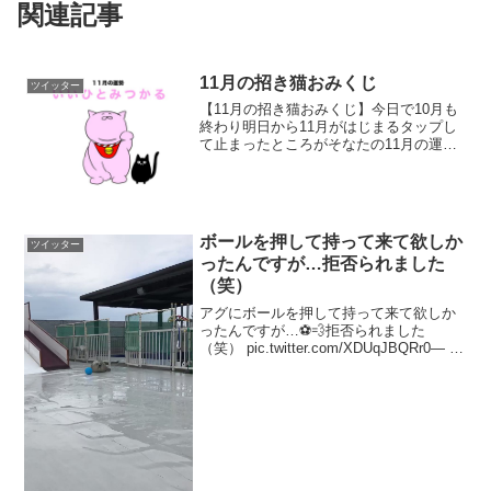
関連記事
11月の招き猫おみくじ
ツイッター
【11月の招き猫おみくじ】今日で10月も
終わり明日から11月がはじまるタップし
て止まったところがそなたの11月の運
勢。幸先のよいスタートが切れるぞよ。
タップで止まらない場合はスクショする
とよいぞ。 pic.twitter.com/0mIwq...
ボールを押して持って来て欲しか
ツイッター
ったんですが…拒否られました
（笑）
アグにボールを押して持って来て欲しか
ったんですが…⚽️💨拒否られました
（笑） pic.twitter.com/XDUqJBQRr0— ア
ザラシシーパラダイス【公式】
(@aguhiyori) 2017年5月15日