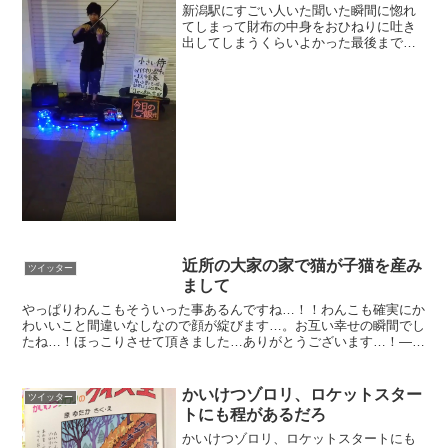
新潟駅にすごい人いた聞いた瞬間に惚れ
てしまって財布の中身をおひねりに吐き
出してしまうくらいよかった最後まで聞
いてたけど聞き入ってしまったほんとみ
んな聞いてみてほしい
pic.twitter.com/iyHPQzHy3J— 川原
(@T_K8...
近所の大家の家で猫が子猫を産み
ツイッター
まして
やっぱりわんこもそういった事あるんですね…！！わんこも確実にか
わいいこと間違いなしなので顔が綻びます…。お互い幸せの瞬間でし
たね…！ほっこりさせて頂きました…ありがとうございます…！—
長谷川 (@hasegawa0812) 2017年8月...
かいけつゾロリ、ロケットスター
ツイッター
トにも程があるだろ
かいけつゾロリ、ロケットスタートにも