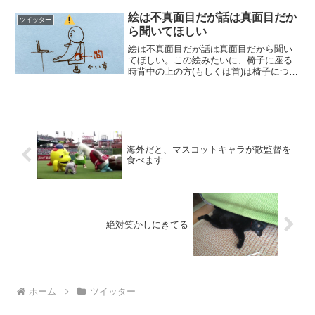
絵は不真面目だが話は真面目だか
ツイッター
ら聞いてほしい
絵は不真面目だが話は真面目だから聞い
てほしい。この絵みたいに、椅子に座る
時背中の上の方(もしくは首)は椅子につい
てるけど、腰周りは前にずれてて謎の間
が出来てしまう座り方が癖の方はいませ
んか？私がそうだったんですけど、マジ
でヘルニアになるんで...
海外だと、マスコットキャラが敵監督を
食べます
絶対笑かしにきてる
ホーム
ツイッター