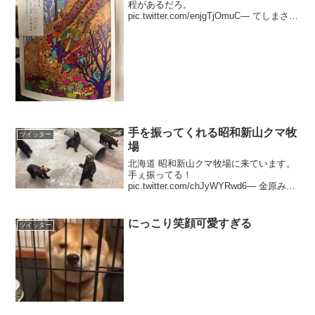
程があるだろ。
pic.twitter.com/enjgTjOmuC— てしまさん
(@teshimajo) 2017年10月27日FF外から
失礼しますここに顔がありますね原 ゆた
か先生らしいです！ pi...
手を振ってくれる昭和新山クマ牧
ツイッター
場
北海道 昭和新山クマ牧場に来ています。
手ぇ振ってる！
pic.twitter.com/chJyWYRwd6— 金原みわ
📖7/26生野銀山社宅ナイト
(@zou_da_zou) 2017年7月23日
にっこり笑顔可愛すぎる
ツイッター