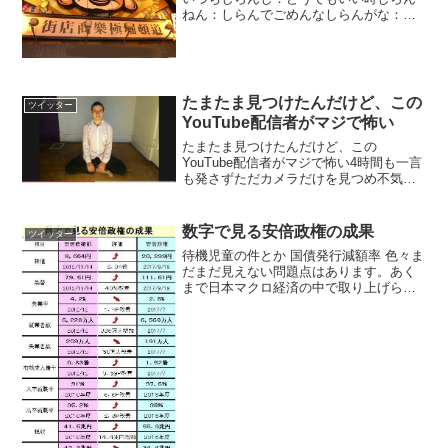
ねん：しらんでごめんなしらんがな：め
んどくさいわしらんちゅうねん：ちょい
切れしらんっちゅうねん！：マジギレし
わんわぼけ：おいこらしらんゆーてるや
ろが！：しつこいぞ— ス...
たまたま見つけたんだけど、この
ツイッター
YouTube配信者がマジで怖い
たまたま見つけたんだけど、この
YouTube配信者がマジで怖い4時間も一言
も発さずただカメラだけを見つめ不気味
に笑う非常に奇妙な動画を270個も配信1
枚目の写真、実は撮影中家に強盗が入っ
てきた。撮影者はそれを気にする事なく
数字で見る安倍政権の成果
ツイッター
カメラだけを見つめ...
待機児童の件とか 国債発行減額率 色々ま
だまだ見えない問題点はあります。あく
まで日本マクロ経済の中で取り上げられ
る指標を列挙しているだけです。— apio
(@apio7777) 2017年9月22日