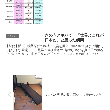
きのうアキバで、「世界よこれが
ツイッター
日本だ」と思った瞬間
【前代未聞!?】秋葉原にて膝枕上映会を開催中👏20時30分まで開催し
ております😊是非、一足早く今夜放送の1話冒頭15分を真々子の膝枕
でご覧ください！真々子さんが「ままこくらぶ」もお配りしておりま
す！✨お母好き pic.twitter.com...
ルンバと姿見の長い戦いに決着がついた