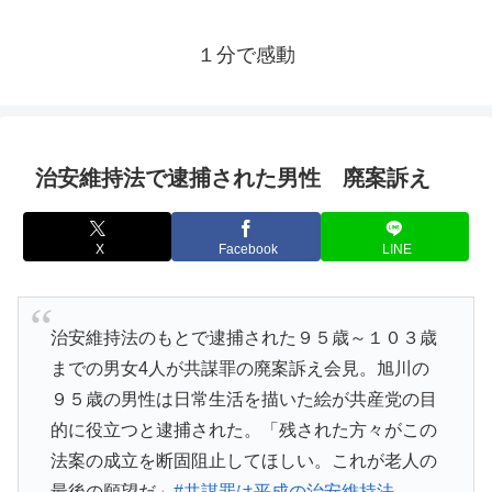
１分で感動
治安維持法で逮捕された男性 廃案訴え
X
Facebook
LINE
治安維持法のもとで逮捕された９５歳～１０３歳
までの男女4人が共謀罪の廃案訴え会見。旭川の
９５歳の男性は日常生活を描いた絵が共産党の目
的に役立つと逮捕された。「残された方々がこの
法案の成立を断固阻止してほしい。これが老人の
最後の願望だ」
#共謀罪は平成の治安維持法