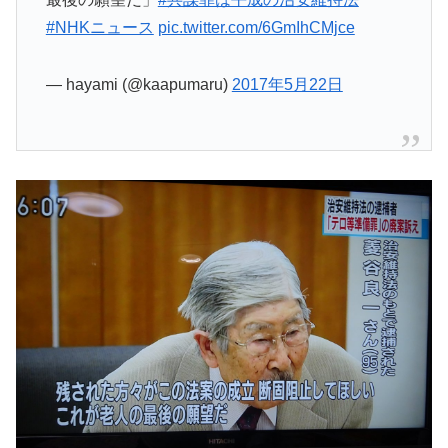
#NHKニュース
pic.twitter.com/6GmIhCMjce
— hayami (@kaapumaru)
2017年5月22日