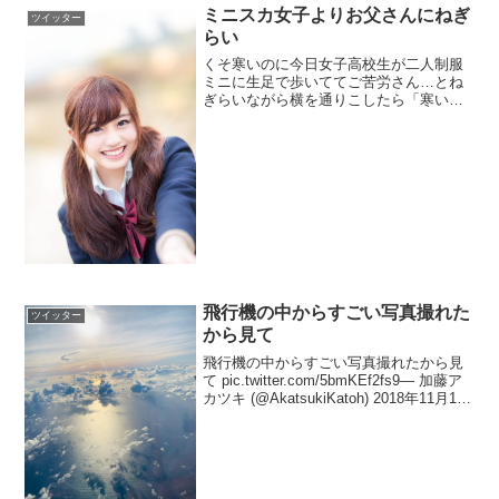
ミニスカ女子よりお父さんにねぎ
ツイッター
らい
くそ寒いのに今日女子高校生が二人制服
ミニに生足で歩いててご苦労さん…とね
ぎらいながら横を通りこしたら「寒いよ
ねえ～、下にジャージ履きたいけどさ～
～うちのお父さんも超ハゲてんのに絶対
帽子かぶんないから私も負けらんなくて
さ～～」て会話しててねぎ...
飛行機の中からすごい写真撮れた
ツイッター
から見て
飛行機の中からすごい写真撮れたから見
て pic.twitter.com/5bmKEf2fs9— 加藤ア
カツキ (@AkatsukiKatoh) 2018年11月15
日続き pic.twitter.com/yooH4g950k— 加
藤アカツキ...