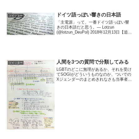
ドイツ語っぽい響きの日本語
ツイッター
「主電源」って、一番ドイツ語っぽい響
きの日本語だと思う。— Lotzun
(@lotzun_DeuPol) 2018年12月13日【追
加】守備面 schwimmen分電盤
Bundenbahn配電盤 Heidenbahn水天宮店
Suite...
人間を3つの質問で分類してみる
ツイッター
LGBTのどこに無理があるか、それを受け
てSOGIがどういうものなのか、ついでの
Xジェンダーのまとめきれなさも当事者以
外に伝わるだろうか…？
pic.twitter.com/Q3f6Ky66SN— ふきのと
うおじさん (@Nel0494) ...