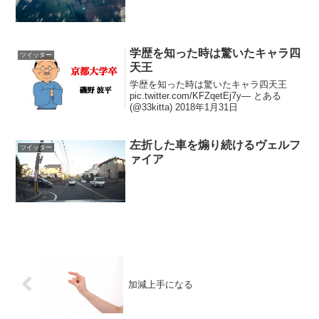
学歴を知った時は驚いたキャラ四
ツイッター
天王
学歴を知った時は驚いたキャラ四天王
pic.twitter.com/KFZqetEj7y— とある
(@33kitta) 2018年1月31日
左折した車を煽り続けるヴェルフ
ツイッター
ァイア
加減上手になる