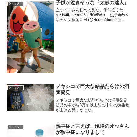
子供が泣きそうな『太鼓の達人』
ツイッター
立つドンさん初めて見た、子供泣くわ
pic.twitter.com/PcjPkWfWio— 虫子@5/3
ゆめシン福岡G04 (@HuuuuMushiko)
2017年4月29日
メキシコで巨大な結晶だらけの洞
ツイッター
窟発見
メキシコで巨大な結晶だらけの洞窟発見
結晶の中から6万年以上前の未知の微生物
が山ほど見つかった
pic.twitter.com/JFkkbfYn1q— 海外B級
NEWS (@gakkari_club) 2017年2月19日
熱中症と言えば、現場のオッさん
ツイッター
が熱中症になりまして