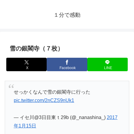
１分で感動
雪の銀閣寺（７枚）
X
Facebook
LINE
せっかくなんで雪の銀閣寺に行った
pic.twitter.com/2nCZS9nUk1
— イセ川@3日目東ｔ29b (@_nanashina_)
2017
年1月15日