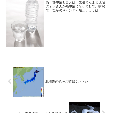
あ、熱中症と言えば、先週まんまと現場
のオッさんが熱中症になりまして。病院
で「塩系のキャンディ類とポカリは一緒
に摂ったら塩分過多で血圧がスコーンと
上がるからダメ。塩系キャンディは水
で！」と言われたそうなので皆様ひとつ
よしなに— テントさん@ﾚ...
北海道の色をご確認ください