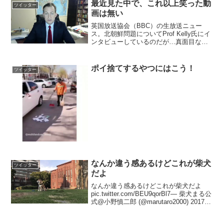
最近見た中で、これ以上笑った動
ツイッター
画は無い
英国放送協会（BBC）の生放送ニュー
ス。北朝鮮問題についてProf Kelly氏にイ
ンタビューしているのだが…真面目な話
にも関わらず、黄色い服の第一子が部屋
に入って来た。続いて第二子も歩行器で
やって来た。父は仕事中なので動くこと
ポイ捨てするやつにはこう！
ツイッター
が出来ない。...
なんか違う感あるけどこれが柴犬
ツイッター
だよ
なんか違う感あるけどこれが柴犬だよ
pic.twitter.com/BEU9qorBl7— 柴犬まる公
式@小野慎二郎 (@marutaro2000) 2017年
10月9日