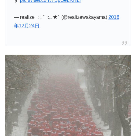
す
pic.twitter.com/7BpOeLRNLi
— realize ･:,｡ﾟ･:,｡★ﾟ (@realizewakayama)
2016
年12月24日