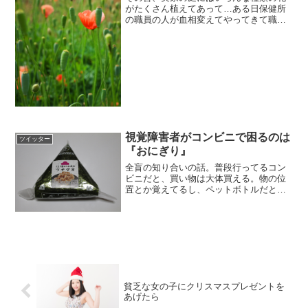
がたくさん植えてあって…ある日保健所
の職員の人が血相変えてやってきて職員
「お、お宅の！道路沿いに大量に植えて
ある花！！！なんだか分かってま
す！？！？」私「えっなんの花なんです
か？??」職員「ケシの花！！！...
視覚障害者がコンビニで困るのは
ツイッター
『おにぎり』
全盲の知り合いの話。普段行ってるコン
ビニだと、買い物は大体買える。物の位
置とか覚えてるし、ペットボトルだと触
れば普段飲んでるものは分かる。ただ、
どうしても解らないのがおにぎりの具。
ロシアンおにぎりをやってるそうです。
おにぎりコーナーの前の視...
貧乏な女の子にクリスマスプレゼントを
あげたら