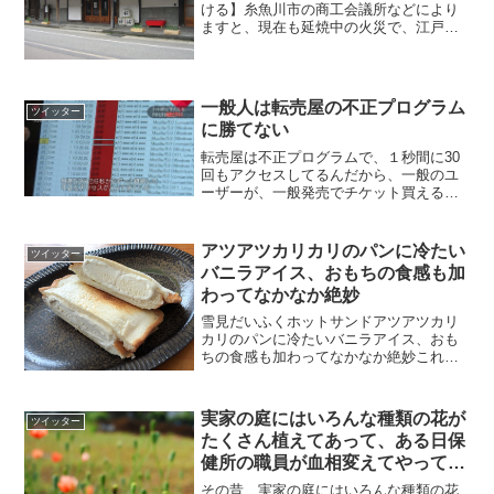
ける】糸魚川市の商工会議所などにより
ますと、現在も延焼中の火災で、江戸時
代の1650年に創業した、新潟県で最古の
酒造会社「加賀の井酒造」の酒蔵も焼け
たということです。 pic.twitter.com/P6...
一般人は転売屋の不正プログラム
ツイッター
に勝てない
転売屋は不正プログラムで、１秒間に30
回もアクセスしてるんだから、一般のユ
ーザーが、一般発売でチケット買えるわ
けがないんだよね。(´Д` )
pic.twitter.com/V0zDK8NCOn—
LOVEMETAL@BABYMETAL (...
アツアツカリカリのパンに冷たい
ツイッター
バニラアイス、おもちの食感も加
わってなかなか絶妙
雪見だいふくホットサンドアツアツカリ
カリのパンに冷たいバニラアイス、おも
ちの食感も加わってなかなか絶妙これ試
してほしいw pic.twitter.com/h3djNRo5t8
— チーフ (@SW_Chief) 2018年11月24日
ホットサ...
実家の庭にはいろんな種類の花が
ツイッター
たくさん植えてあって、ある日保
健所の職員が血相変えてやってき
て
その昔、実家の庭にはいろんな種類の花