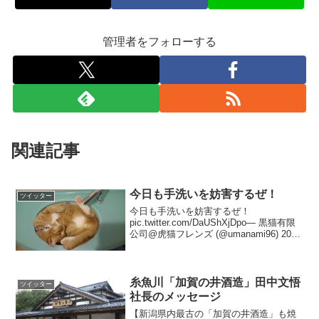
管理者をフォローする
関連記事
今日も手洗いを妨害するぜ！
ツイッター
今日も手洗いを妨害するぜ！
pic.twitter.com/DaUShXjDpo— 黒猫有限
公司@虎猫フレンズ (@umanami96) 2017
年7月8日
糸魚川「加賀の井酒造」田中文悟
ツイッター
社長のメッセージ
【新潟県内最古の「加賀の井酒造」も焼