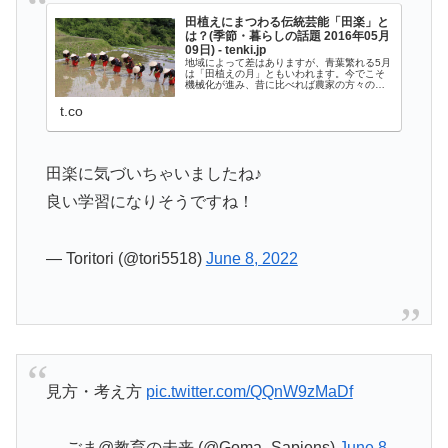
田植えにまつわる伝統芸能「田楽」と
は？(季節・暮らしの話題 2016年05月
09日) - tenki.jp
地域によって差はありますが、青葉繁れる5月
は「田植えの月」ともいわれます。今でこそ
機械化が進み、昔に比べれば農家の方々の負
担はかなり減ったことでしょう。最近では
「田植え体験ツアー」のように、若い人たち
t.co
や子ども向けにあえて手での田植えを体験
し...
田楽に気づいちゃいましたね♪
良い学習になりそうですね！
— Toritori (@tori5518)
June 8, 2022
見方・考え方
pic.twitter.com/QQnW9zMaDf
— ごま@教育の未来 (@Goma_Sapiens)
June 8,