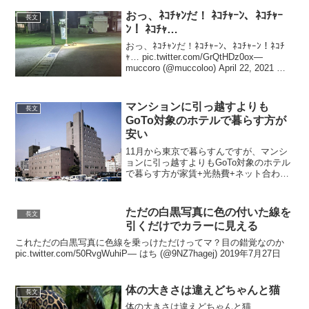
用法は時代によって変わっていく...
おっ、ﾈｺﾁｬﾝだ！ ﾈｺﾁｬｰﾝ、ﾈｺﾁｬｰ
長文
ﾝ！ ﾈｺﾁｬ…
おっ、ﾈｺﾁｬﾝだ！ﾈｺﾁｬｰﾝ、ﾈｺﾁｬｰﾝ！ﾈｺﾁ
ｬ… pic.twitter.com/GrQtHDz0ox—
muccoro (@muccoloo) April 22, 2021 ウ
マいッ— ジャンガリオン (@jangario) A...
マンションに引っ越すよりも
長文
GoTo対象のホテルで暮らす方が
安い
11月から東京で暮らすんですが、マンシ
ョンに引っ越すよりもGoTo対象のホテル
で暮らす方が家賃+光熱費+ネット合わせ
ても安いことに気づいて泣いちゃった。
pic.twitter.com/CWNOUsn0CE— まっち
(@fullmalio...
ただの白黒写真に色の付いた線を
長文
引くだけでカラーに見える
これただの白黒写真に色線を乗っけただけってマ？目の錯覚なのか
pic.twitter.com/50RvgWuhiP— はち (@9NZ7hagej) 2019年7月27日
体の大きさは違えどちゃんと猫
長文
体の大きさは違えどちゃんと猫