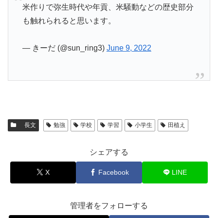
米作りで弥生時代や年貢、米騒動などの歴史部分
も触れられると思います。
— きーだ (@sun_ring3)
June 9, 2022
長文
勉強
学校
学習
小学生
田植え
シェアする
X
Facebook
LINE
管理者をフォローする