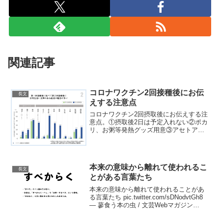
関連記事
コロナワクチン2回接種後にお伝
長文
えする注意点
コロナワクチン2回摂取後にお伝えする注
意点。①摂取後2日は予定入れない②ポカ
リ、お粥等発熱グッズ用意③アセトアミ
ノフェン用意必須④摂取日夜までにシャ
ワー浴びる(熱出ると動けなくて入れない)
摂取12時間後くらいに発熱が始まるのと
若い人の方が副...
本来の意味から離れて使われるこ
長文
とがある言葉たち
本来の意味から離れて使われることがあ
る言葉たち pic.twitter.com/sDNodvtGh8
— 蓼食う本の虫 / 文芸Webマガジン
(@tadeku_net) January 28, 2021 言葉の