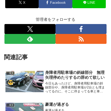
X
Facebook
LINE
管理者をフォローする
関連記事
身障者用駐車場の斜線部分 無理
長文
矢理停めたりするの辞めて欲しい
今日もあったけど、身障者用駐車場の斜
線部分や、身障者用駐車場が2台とも埋ま
ってるのに、そこに停まってる車と車の
間に無理矢理停めたりするの辞めて欲し
い??これをされると、車に戻ってきた時
に自身の車に乗り込む事が出来なくて待
豪運が過ぎる
長文
つしか無いから、身障...
豪運が過ぎる