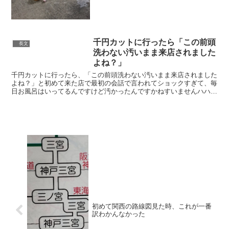
よりも『タコ焼き一つに対してタコが多
すぎる』『具材を運んでいたとしたら既
に球体の生地があるのはおかしい』とい
う矛盾点が気になりすぎて...
千円カットに行ったら「この前頭
長文
洗わない汚いまま来店されました
よね？」
千円カットに行ったら、「この前頭洗わない汚いまま来店されました
よね？」と初めて来た店で最初の会話で言われてショックすぎて、毎
日お風呂はいってるんですけど汚かったんですかねすいませんハハハ
ハ…と汚かった奴になりきって過ごしたこの街に私と同じ見...
初めて関西の路線図見た時、これが一番
訳わかんなかった