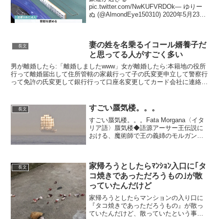
pic.twitter.com/NwKUFVRDOk— ゆりー
ぬ (@AlmondEye150310) 2020年5月23日
すげぇ！タンヤオだ！！
pic.twitter.com/I1hktZibr7— コロナ
(@Gulas...
妻の姓を名乗るイコール婿養子だ
長文
と思ってる人がすごく多い
男が離婚したら:「離婚しましたwww」女が離婚したら:本籍地の役所
行って離婚届出して住所管轄の家裁行って子の氏変更申立して警察行
って免許の氏変更して銀行行って口座名変更してカード会社に連絡し
て名義変更して役所行ってマイナンバーカード変更して...
すごい蜃気楼。。。
長文
すごい蜃気楼。。。Fata Morgana〈イタ
リア語〉蜃気楼◆語源アーサー王伝説に
おける、魔術師で王の義姉のモルガン・
ル・フェ（Morgan le Fay）からで、fairy
Morganの意味。イタリアのメッシーナ海
峡（Strait o...
家帰ろうとしたらﾏﾝｼｮﾝ入口に｢タ
長文
コ焼きであっただろうもの｣が散
っていたんだけど
家帰ろうとしたらマンションの入り口に
『タコ焼きであっただろうもの』が散っ
ていたんだけど、散っていたという事象