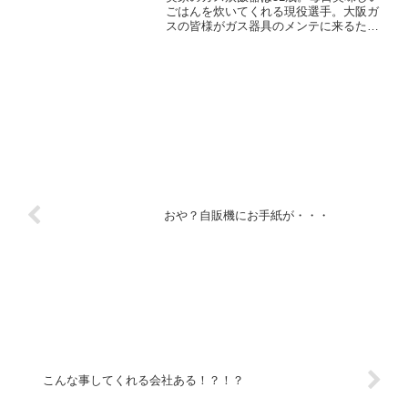
ごはんを炊いてくれる現役選手。大阪ガ
スの皆様がガス器具のメンテに来るたび
「大事にしてくださいね！」「資料館で
しか見たことないです！」と言われ、新
規購入を一切勧められない。もう壊れて
も部品が現存しないそう...
おや？自販機にお手紙が・・・
こんな事してくれる会社ある！？！？