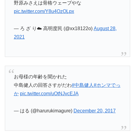
野原みさえは骨格ウェーブやな
pic.twitter.com/Y8u4OzOLpx
— ろ ざ り☁️ 高明度民 (@xx18122o)
August 28,
2021
お母様の年齢を聞かれた
中島健人の回答さすがだわ
#中島健人
#ホンマでっ
か
pic.twitter.com/uOtNJvcEJA
— はる (@harurukimagure)
December 20, 2017