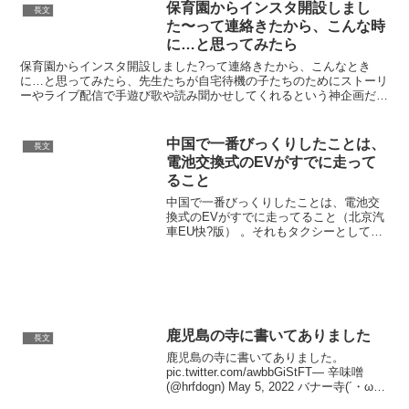
保育園からインスタ開設しまし
長文
た〜って連絡きたから、こんな時
に…と思ってみたら
保育園からインスタ開設しました?って連絡きたから、こんなとき
に…と思ってみたら、先生たちが自宅待機の子たちのためにストーリ
ーやライブ配信で手遊び歌や読み聞かせしてくれるという神企画だっ
た??????一生ついてく??????— わさ実＠ブスの...
中国で一番びっくりしたことは、
長文
電池交換式のEVがすでに走って
ること
中国で一番びっくりしたことは、電池交
換式のEVがすでに走ってること（北京汽
車EU快?版） 。それもタクシーとしてば
んばん走ってる。写真のようなスタンド
でリフトアップされて車体の裏の電池が
交換される。わずか３分。そしてこの事
実が日本語や英語で...
鹿児島の寺に書いてありました
長文
鹿児島の寺に書いてありました。
pic.twitter.com/awbbGiStFT— 辛味噌
(@hrfdogn) May 5, 2022 バナー寺(´・ω・
｀)— 高天原Ａ(ハジメ)