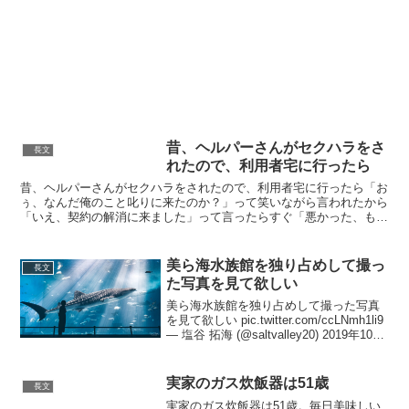
(@takamagaharaa) May 5, 20...
昔、ヘルパーさんがセクハラをさ
長文
れたので、利用者宅に行ったら
昔、ヘルパーさんがセクハラをされたので、利用者宅に行ったら「お
ぅ、なんだ俺のこと叱りに来たのか？」って笑いながら言われたから
「いえ、契約の解消に来ました」って言ったらすぐ「悪かった、もう
しないから」と泣き出した。何セクハラしといて怒られるだ...
美ら海水族館を独り占めして撮っ
長文
た写真を見て欲しい
美ら海水族館を独り占めして撮った写真
を見て欲しい pic.twitter.com/ccLNmh1li9
— 塩谷 拓海 (@saltvalley20) 2019年10月
9日これは完全にサメが分かってた— 塩
谷 拓海 (@saltvalley2...
実家のガス炊飯器は51歳
長文
実家のガス炊飯器は51歳。毎日美味しい