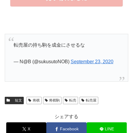
転売屋の持ち駒を成金にさせるな
— N@B (@sukusutoNOB)
September 23, 2020
短文
将棋
将棋駒
転売
転売屋
シェアする
X
Facebook
LINE