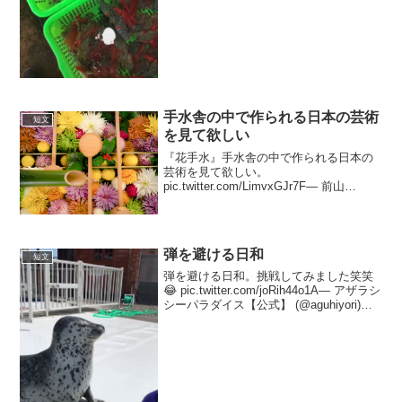
手水舎の中で作られる日本の芸術
短文
を見て欲しい
『花手水』手水舎の中で作られる日本の
芸術を見て欲しい。
pic.twitter.com/LimvxGJr7F— 前山
(@xxakaxxv) 2020年5月11日これは勝林
寺と楊谷寺という場所で撮りました。—
前山 (@xxakaxxv) ...
弾を避ける日和
短文
弾を避ける日和。挑戦してみました笑笑
😂 pic.twitter.com/joRih44o1A— アザラシ
シーパラダイス【公式】 (@aguhiyori)
2019年6月2日