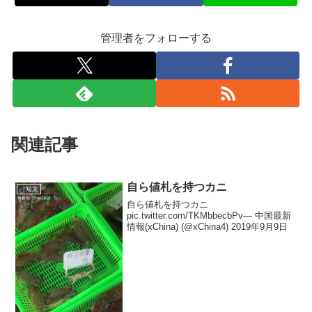
管理者をフォローする
関連記事
自ら値札を持つカニ
短文
自ら値札を持つカニ
pic.twitter.com/TKMbbecbPv— 中国最新
情報(xChina) (@xChina4) 2019年9月9日