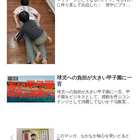
に作り直して出品した： 背中にプラレ
ール幅対応のレールが描いてあるので、
子供が大喜びでプラレールを走らせてく
れます。気持ちいいです。
pic.twitter.com/...
球児への負担が大きい甲子園に一
短文
言
球児への負担が大きい甲子園に一言。甲
子園をビジネスとして、感動を呼ぶコン
テンツとして消費してないか？🤔教育の
一環として行われる部活動として、大人
が考えるべきことはなんなのか？せやろ
がいおじさんが叫んでみました！▼フル
バージョンはこちら pi...
このマンガ、なかなか核心を突いとると