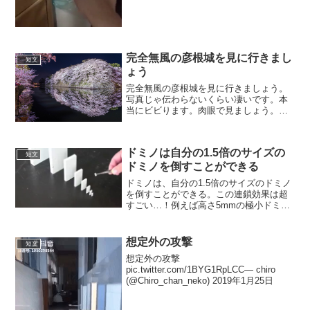
完全無風の彦根城を見に行きまし
短文
ょう
完全無風の彦根城を見に行きましょう。
写真じゃ伝わらないくらい凄いです。本
当にビビります。肉眼で見ましょう。
pic.twitter.com/tZDQauWiC7— 幹人
(@mikiyan400) 2019年4月6日外野からす
みません、自分...
ドミノは自分の1.5倍のサイズの
短文
ドミノを倒すことができる
ドミノは、自分の1.5倍のサイズのドミノ
を倒すことができる。この連鎖効果は超
すごい…！例えば高さ5mmの極小ドミノ
から始めたとして30枚目は「東京スカイ
ツリー」の高さのドミノを倒すことがで
きる。（出典）Small domino wings ...
想定外の攻撃
短文
想定外の攻撃
pic.twitter.com/1BYG1RpLCC— chiro
(@Chiro_chan_neko) 2019年1月25日