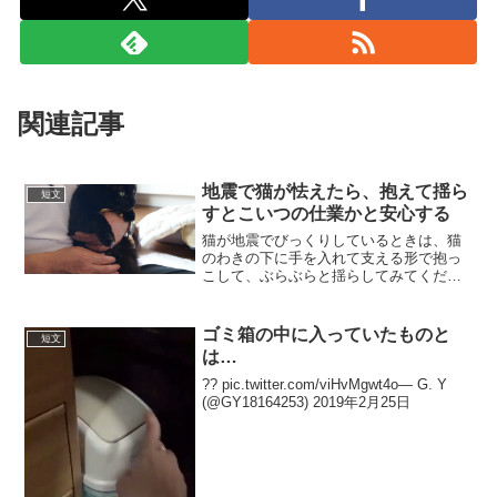
関連記事
地震で猫が怯えたら、抱えて揺ら
短文
すとこいつの仕業かと安心する
猫が地震でびっくりしているときは、猫
のわきの下に手を入れて支える形で抱っ
こして、ぶらぶらと揺らしてみてくださ
い。「なんだ。揺らしてるのはお前だっ
たのか」という顔をして落ち着きます。
ネットで得た知識だけど、うちの子たち
ゴミ箱の中に入っていたものと
短文
には効果的だったので、試...
は…
?? pic.twitter.com/viHvMgwt4o— G. Y
(@GY18164253) 2019年2月25日