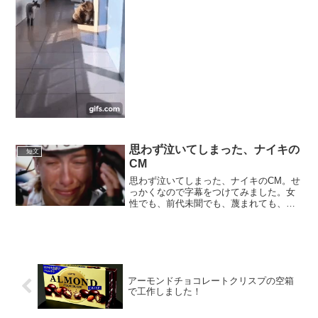
思わず泣いてしまった、ナイキの
短文
CM
思わず泣いてしまった、ナイキのCM。せ
っかくなので字幕をつけてみました。女
性でも、前代未聞でも、蔑まれても、臆
することなく、信じたことをやり遂げよ
うという強いメッセージに励まされま
す。 pic.twitter.com/UKYJT7bfBm—...
アーモンドチョコレートクリスプの空箱
で工作しました！