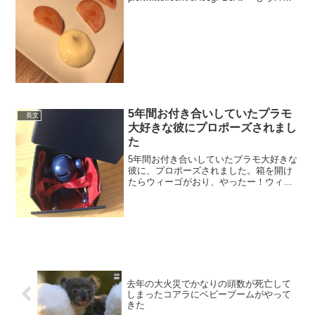
知オフ (@mo69tsun) June 14, 2020 写
真、もう何枚かあるから見ていってよ。
実際は600円...
5年間お付き合いしていたプラモ
長文
大好きな彼にプロポーズされまし
た
5年間お付き合いしていたプラモ大好きな
彼に、プロポーズされました。箱を開け
たらウィーゴがおり、やったー！ウィー
ゴくれるんだ！と思ったらまさかのお腹
に指輪入ってて泣いちゃった...ありがと
う。これからもプラモ大好きでいてね！
配色とても素敵で嬉...
去年の大火災でかなりの頭数が死亡して
しまったコアラにベビーブームがやって
きた