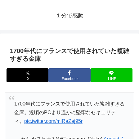
１分で感動
1700年代にフランスで使用されていた複雑
すぎる金庫
X
Facebook
LINE
1700年代にフランスで使用されていた複雑すぎる
金庫。近頃のPCより遥かに堅牢なセキュリテ
ィ。
pic.twitter.com/miRaZaj95r
— セキ ヤスヒサ? (@Campaign_Otaku)
August 7,