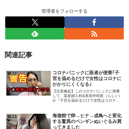
管理者をフォローする
関連記事
コロナパニックに医者が便乗｢子
長文
宮を温めるだけで女性はコロナに
かかりにくくなる｣
【注意喚起】このコロナパニックに便乗
して、某産婦人科&美容外科医（らしい）
が『子宮を温めるだけで女性はコロナウ
イルスにかかりにくくなる』という発信
をしているのだが『子宮を温めると女性
ホルモン分泌』とか『免疫力アップ』と
海遊館で卵→ヒナ→成鳥へと変化
長文
か発言しており地雷案件...
する驚異のペンギンぬいぐるみ買
ってきました