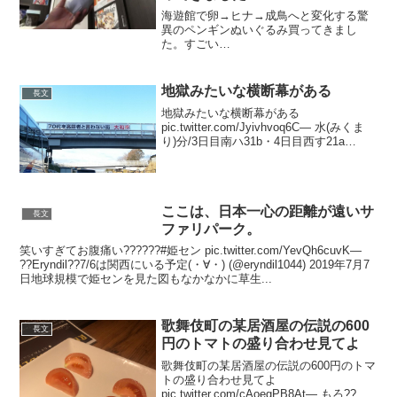
海遊館で卵→ヒナ→成鳥へと変化する驚
異のペンギンぬいぐるみ買ってきまし
た。すごい
pic.twitter.com/pBWmUPTJ5A— イカめ
し (@n_ikms) 2019年5月6日海遊館の飼育
員と共同開発したらしいです。ほんとす
地獄みたいな横断幕がある
長文
ごい…...
地獄みたいな横断幕がある
pic.twitter.com/Jyivhvoq6C— 水(みくま
り)分/3日目南ハ31b・4日目西す21a
(@_39ML_) 2019年12月27日一瞬フロ代
に見えて、銭湯でもあるのかと思ったわ
— 百樹丸雄 (...
ここは、日本一心の距離が遠いサ
長文
ファリパーク。
笑いすぎてお腹痛い??????#姫セン pic.twitter.com/YevQh6cuvK—
??Eryndil??7/6は関西にいる予定(・∀・) (@eryndil1044) 2019年7月7
日地球規模で姫センを見た図もなかなかに草生...
歌舞伎町の某居酒屋の伝説の600
長文
円のトマトの盛り合わせ見てよ
歌舞伎町の某居酒屋の伝説の600円のトマ
トの盛り合わせ見てよ
pic.twitter.com/cAoegPB8At— もろ??通