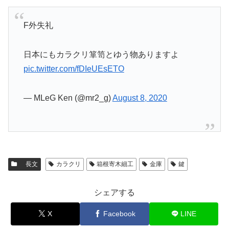
F外失礼
日本にもカラクリ箪笥とゆう物ありますよ
pic.twitter.com/fDIeUEsETO
— MLeG Ken (@mr2_g)
August 8, 2020
長文
カラクリ
箱根寄木細工
金庫
鍵
シェアする
X
Facebook
LINE