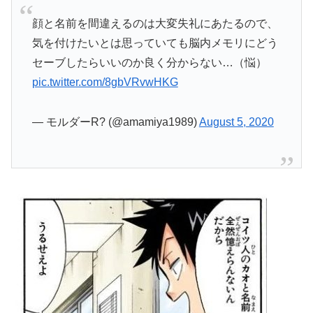
顔と名前を間違えるのは大変失礼にあたるので、
気を付けたいとは思っていても脳内メモリにどう
セーブしたらいいのか良く分からない…（悩）
pic.twitter.com/8gbVRvwHKG
— モルダーR? (@amamiya1989)
August 5, 2020