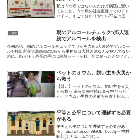
私はうつ病ではないんだけど病院に置い
てあった、うつ病の社会復帰までのアド
バイス、すごく分かりやすい??左は症状
の波がでてるとき、右は症状か気になら
なくなってきたときこう見ると私はすご
く頑張っているんだなーって
朝のアルコールチェックで5人連
長文
pic.twitter.com...
続でアルコールを検出
今朝の話し朝のアルコールチェックでワシを含め5人連続でアルコー
ルを検出所長大激怒朝の5時から事務所は大騒ぎ酒なんぞ飲んでない
のに…怒り狂う所長の手には除菌シートそれ、何に使ったんや？と訪
ねたらアルコールチェッカーを拭いたとぬかしやがったドア...
ペットのオウム、飼い主を火災か
長文
ら救う
【賢い】ペットのオウム、飼い主を火災
から救う 豪火災発生時は真夜中だった
が、オウムが男性の名前を何度も叫んで
起こしたという。男性はかばんとオウム
だけ抱えて逃げ出し、けがはなかった。
pic.twitter.com/HUvz00bCDj— ラ...
平等と公平について理解する必要
長文
がある
平等と公平について理解する必要があ
る。 pic.twitter.com/iGUBT86J7q— 中村
睦郎(ナカムラムツオ)