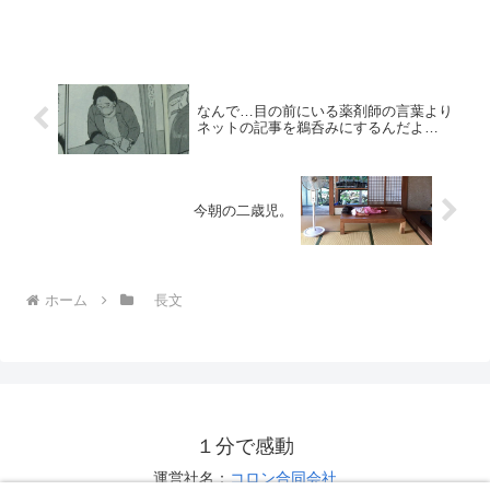
(@NAKAMURAMUTSUO) February 5,
2021 平等は不公平公平は不平等ですね、
— 畠田貴生 ...
なんで…目の前にいる薬剤師の言葉より
ネットの記事を鵜呑みにするんだよ…
今朝の二歳児。
ホーム
長文
１分で感動
運営社名：
コロン合同会社