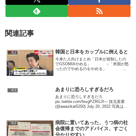
関連記事
韓国と日本をカップルに例えると
長文
今来た人向けまとめ「日本が規制したの
でGSOMIAやめる」 ↓「米国が怒
ったのでやめるのをやめる」
↓「やめるのをやめると言ったけど、日本
が協力的でなければ何時でもやめるのを
やめるのをやめられる」ｲﾏｺｺ— にこ (
´ω` )...
あまりに恐ろしすぎるだろ
長文
あまりに恐ろしすぎるだろ
pic.twitter.com/fexgPZRGJf— 技北産業
(@awazikat5250) July 20, 2022 写真はこ
の記事からです。 技北産業
(@awazikat5250) July 20, 2...
病院に置いてあった、うつ病の社
長文
会復帰までのアドバイス、すごく
分かりやすい