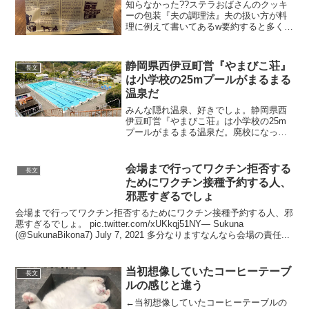
知らなかった??ステラおばさんのクッキ
ーの包装『夫の調理法』夫の扱い方が料
理に例えて書いてあるw要約すると多くの
夫が誤った管理で甘やかされている様々
な状態で夫と接している妻がいるが魅力
的な見た目に惹かれて合わない人を選ん
静岡県西伊豆町営『やまびこ荘』
長文
ではいけない合わない...
は小学校の25mプールがまるまる
温泉だ
みんな隠れ温泉、好きでしょ。静岡県西
伊豆町営『やまびこ荘』は小学校の25m
プールがまるまる温泉だ。廃校になった
小学校をリノベしたやまびこ荘は、教室
に泊まることができる。そして日帰りで
もこの絶好の山景を400円で堪能できるプ
会場まで行ってワクチン拒否する
長文
ール温泉は超気持ち...
ためにワクチン接種予約する人、
邪悪すぎるでしょ
会場まで行ってワクチン拒否するためにワクチン接種予約する人、邪
悪すぎるでしょ。 pic.twitter.com/xUKkqj51NY— Sukuna
(@SukunaBikona7) July 7, 2021 多分なりますなんなら会場の責任...
当初想像していたコーヒーテーブ
長文
ルの感じと違う
←当初想像していたコーヒーテーブルの