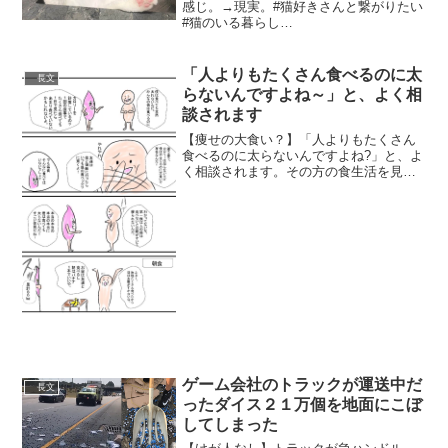
感じ。→現実。#猫好きさんと繋がりたい
#猫のいる暮らし
pic.twitter.com/s7zCctXDGY— ぼんぼん
（オス）0さい (@neko_no_bonbon) June
18, 2020 ぬ...
「人よりもたくさん食べるのに太
長文
らないんですよね～」と、よく相
談されます
【痩せの大食い？】「人よりもたくさん
食べるのに太らないんですよね?」と、よ
く相談されます。その方の食生活を見て
いるわけじゃないし、本当にそういう体
質の人もいますが大半は「食べていない
だけ」牛丼メガ盛りを食べようが、マッ
クを3つ食べようがそれ...
ゲーム会社のトラックが運送中だ
長文
ったダイス２１万個を地面にこぼ
してしまった