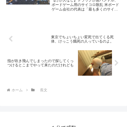
【けが人なし】トラックが急ハンドル、
ボードゲーム用のサイコロ散乱 米ボード
ゲーム会社の代表は「最も多くのサイコ
ロを同時に振った非公式の世界記録にな
ったのでは」と前向きに捉えた。
pic.twitter.com/h2gaGun2De— ライブ...
東京でちょいちょい変死で出てくる死
体、けっこう餓死の人っているのよ。
指が吹き飛んでしまったので探してくっ
つけるとこまでやって来たのだけれども
ホーム
長文