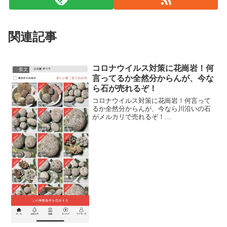
関連記事
コロナウイルス対策に花崗岩！何
長文
言ってるか全然分からんが、今な
ら石が売れるぞ！
コロナウイルス対策に花崗岩！何言って
るか全然分からんが、今なら川沿いの石
がメルカリで売れるぞ！
pic.twitter.com/sIKwtBb1DN— neuro??
(@neuro_gucci) 2020年3月2日手元に石が
ないのに早速出...