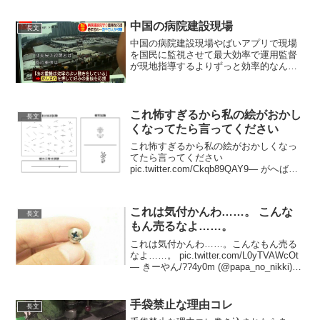
中国の病院建設現場
長文
中国の病院建設現場やばいアプリで現場
を国民に監視させて最大効率で運用監督
が現地指導するよりずっと効率的なんだ
ろな pic.twitter.com/MSJ9IE1Dwl— ゆる
ふわ怪電波☆埼玉 (@yuruhuwa_kdenpa)
2020年...
これ怖すぎるから私の絵がおかし
長文
くなってたら言ってください
これ怖すぎるから私の絵がおかしくなっ
てたら言ってください
pic.twitter.com/Ckqb89QAY9— がへば
り???♀????? (@gahaha7712) September
27, 2020 『絵がおかしくなっている』右
向き...
これは気付かんわ……。 こんな
長文
もん売るなよ……。
これは気付かんわ……。こんなもん売る
なよ……。 pic.twitter.com/L0yTVAWcOt
— きーやん/??4y0m (@papa_no_nikki)
March 11, 2023 遅くなってすいませんと
思いながら出たら10代くら...
手袋禁止な理由コレ
長文