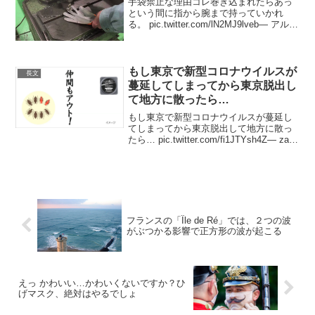
手袋禁止な理由コレ巻き込まれたらあっ
という間に指から腕まで持っていかれ
る。 pic.twitter.com/lN2MJ9lveb— アルミ
サイル (@HURORU1) May 18, 2023 本当
怖いですよね。— アルミサイル
(@HUR...
もし東京で新型コロナウイルスが
長文
蔓延してしまってから東京脱出し
て地方に散ったら…
もし東京で新型コロナウイルスが蔓延し
てしまってから東京脱出して地方に散っ
たら… pic.twitter.com/fi1JTYsh4Z— zapa
(@zapa) 2020年3月29日アリコロリ、ヒ
トコロナ— 夢∞泉 (@yume8izumi...
フランスの「Île de Ré」では、２つの波
がぶつかる影響で正方形の波が起こる
えっ かわいい…かわいくないですか？ひ
げマスク、絶対はやるでしょ