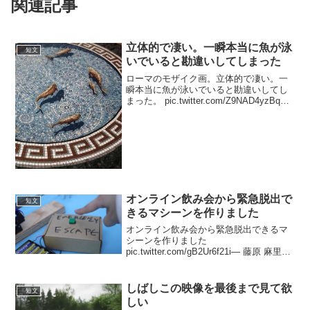
関連記事
立体的で凄い。一瞬本当に魚が泳
短文
いでいると勘違いしてしまった
ローマのモザイク画。立体的で凄い。一
瞬本当に魚が泳いでいると勘違いしてし
まった。 pic.twitter.com/Z9NAD4yzBq—
Luciano (@Italia_Luciano) May 2, 2021 モ
ザイクを作ったアーティス...
オンライン飲み会から緊急脱出で
短文
きるマシーンを作りました
オンライン飲み会から緊急脱出できるマ
シーンを作りました
pic.twitter.com/gB2Ur6f21i— 藤原 麻里菜
| Marina Fujiwara (@togenkyoo) 2020年4
月29日私にはオンライン飲み会をする相
手...
しばしこの映像を最後まで見て欲
短文
しい