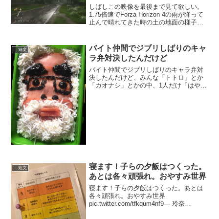
しばしこの映像を最後まで見て欲しい。
1.75倍速でForza Horizon 4の雨が降って
止んで晴れてきた時の土の地面の様子。
改めて見ても、やはりプレイグラウンド
ゲームズは頭おかしい…思いつくのは分
かるが、それを当たり前の様に実装する
バイト仲間でジブリしばりのキャ
短文
の、...
ラ弁対決したんだけど
バイト仲間でジブリしばりのキャラ弁対
決したんだけど、みんな「トトロ」とか
「カオナシ」とかの中、1人だけ「はや
お」作ってきたヤツいたの今だにジワ
る。 pic.twitter.com/hedofWXVaD— 美七
海/ギタリスト (@gtx373...
寝ます！子らの夕飯はつくった。
短文
あとは各々頑張れ。おやすみ世界
寝ます！子らの夕飯はつくった。あとは
各々頑張れ。おやすみ世界
pic.twitter.com/tfkqum4nf9— 玲奈
(@reinarration) 2019年12月20日