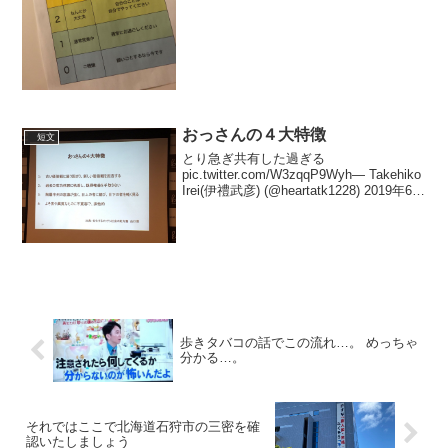
おっさんの４大特徴
短文
とり急ぎ共有した過ぎる
pic.twitter.com/W3zqqP9Wyh— Takehiko
Irei(伊禮武彦) (@heartatk1228) 2019年6月
27日
歩きタバコの話でこの流れ…。 めっちゃ
分かる…。
それではここで北海道石狩市の三密を確
認いたしましょう