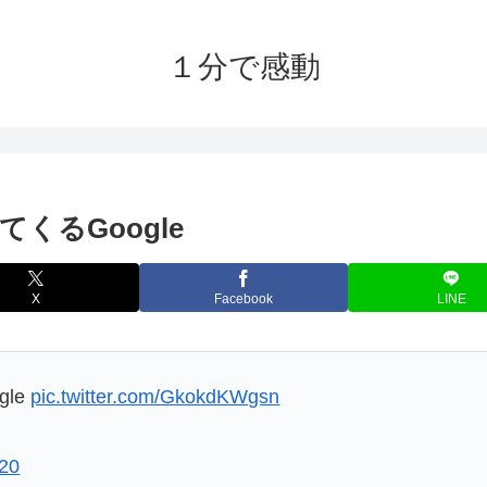
１分で感動
くるGoogle
X
Facebook
LINE
le
pic.twitter.com/GkokdKWgsn
020