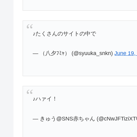
♪たくさんのサイトの中で
— （八夕ﾌﾐｬ） (@syuuka_snkn)
June 19,
♪ハァイ！
— きゅう@SNS赤ちゃん (@cNwJFTiziXTU