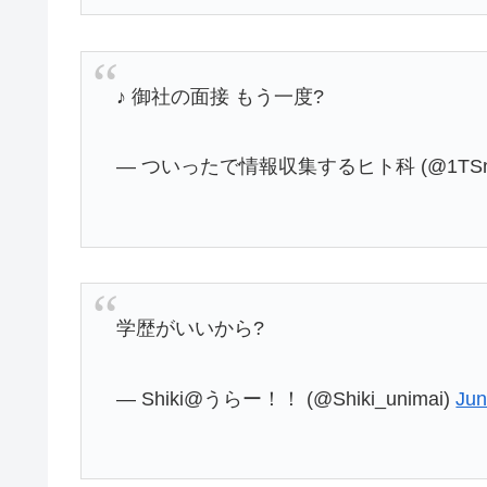
♪ 御社の面接 もう一度?
— ついったで情報収集するヒト科 (@1TSnz
学歴がいいから?
— Shiki@うらー！！ (@Shiki_unimai)
Jun