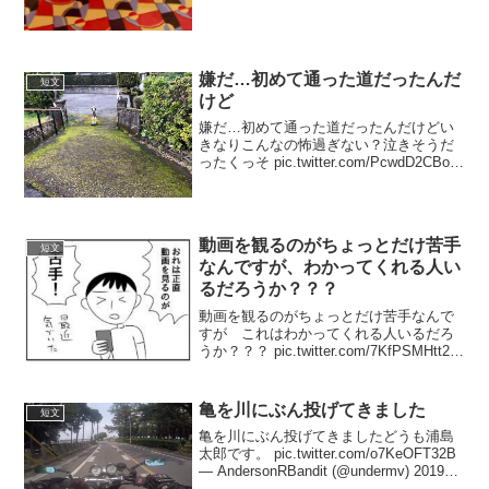
嫌だ…初めて通った道だったんだ
短文
けど
嫌だ…初めて通った道だったんだけどい
きなりこんなの怖過ぎない？泣きそうだ
ったくっそ pic.twitter.com/PcwdD2CBoo
— ri____:) (@1977_0920_) 2019年2月25
日
動画を観るのがちょっとだけ苦手
短文
なんですが、わかってくれる人い
るだろうか？？？
動画を観るのがちょっとだけ苦手なんで
すが これはわかってくれる人いるだろ
うか？？？ pic.twitter.com/7KfPSMHtt2—
斎藤充博 (@3216) 2019年4月7日
亀を川にぶん投げてきました
短文
亀を川にぶん投げてきましたどうも浦島
太郎です。 pic.twitter.com/o7KeOFT32B
— AndersonRBandit (@undermv) 2019年
6月19日