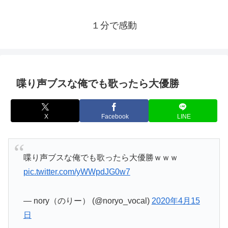
１分で感動
喋り声ブスな俺でも歌ったら大優勝
X
Facebook
LINE
喋り声ブスな俺でも歌ったら大優勝ｗｗｗ
pic.twitter.com/yWWpdJG0w7
— nory（のりー） (@noryo_vocal)
2020年4月15
日