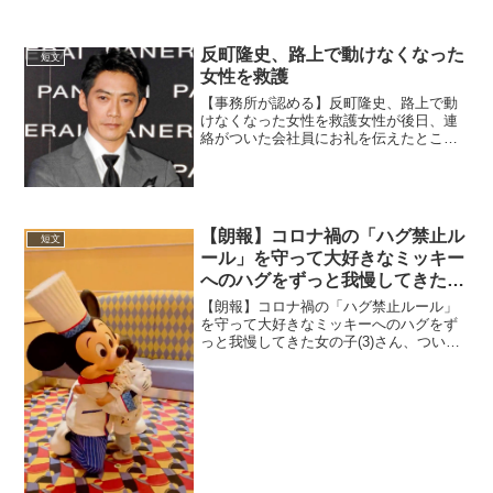
反町隆史、路上で動けなくなった
短文
女性を救護
【事務所が認める】反町隆史、路上で動
けなくなった女性を救護女性が後日、連
絡がついた会社員にお礼を伝えたとこ
ろ、一緒に助けたのが反町であることを
知らされたという。
pic.twitter.com/GBlz9mj7kS— ライブドア
ニュース (...
【朗報】コロナ禍の「ハグ禁止ル
短文
ール」を守って大好きなミッキー
へのハグをずっと我慢してきた女
の子(3)さん
【朗報】コロナ禍の「ハグ禁止ルール」
を守って大好きなミッキーへのハグをず
っと我慢してきた女の子(3)さん、ついに
ハグ解禁を受け長年の夢を叶える#ほっこ
りトゥイッター
pic.twitter.com/evlSWqOeN7— 滝沢ガレ
ソ?? (@...