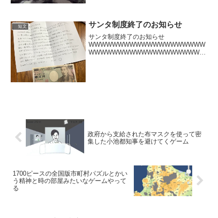
サンタ制度終了のお知らせ
短文
サンタ制度終了のお知らせ
WWWWWWWWWWWWWWWWWWWW
WWWWWWWWWWWWWWWWWWWW
WWWWWWWWWWWWWWWWWWWW
WWWWWWWWWWWWWWWWWWWW
WWWWWWWWWWWWWWWWWWWW
WWWWWWWW...
政府から支給された布マスクを使って密
集した小池都知事を避けてくゲーム
1700ピースの全国版市町村パズルとかい
う精神と時の部屋みたいなゲームやって
る