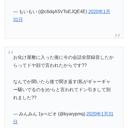
— もいもい (@c6dqA5VToEJQE4E)
2020年1月
31日
お化け屋敷に入った後に今の会話全部録音したか
らってドヤ顔で言われたからです??
なんでか聞いたら後で聞き返す(私がギャーギャ
ー騒いでるのを)からと言われてドン引きして別
れました??
— みんみん 1yべビオ (@kyarypmq)
2020年1月31
日