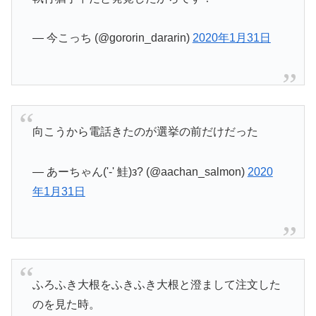
— 今こっち (@gororin_dararin)
2020年1月31日
向こうから電話きたのが選挙の前だけだった
— あーちゃん('-' 鮭)з? (@aachan_salmon)
2020
年1月31日
ふろふき大根をふきふき大根と澄まして注文した
のを見た時。