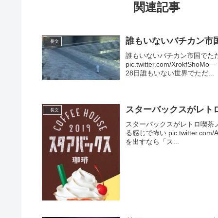
関連記事
誰もいないバチカン市
長文
誰もいないバチカン市国でた
pic.twitter.com/XrokfS
28日誰もいない世界でただ...
スターバックスがレト
長文
スターバックスがレトロ喫茶
る感じで怖い pic.twitter.com
を出すなら「ス...