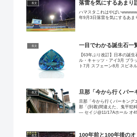
落雷を気にするあまり
長文
ハマスタこれはやばいwwwww pic.tw
年9月3日落雷を気にするあまり誤字して
一目でわかる誕生石一
長文
【63年ぶり改訂】日本の誕生
ル・キャッツ・アイ3月 ブラ
ト7月 スフェーン8月 スピネル9
旦那「今から行くパー
長文
旦那「今から行くパーキング
那「(到着)間違えた、鬼平犯科帳だっ
— セイジ@11/17Aホール オ49.
100年前と100年後の
長文