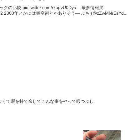
較 pic.twitter.com/rkugvU0Dys— 最多情報局
1, 2022 2300年とかには舞空術とかありそう— ぷち (@zZwMNrEsYd...
なくて暇を持て余してこんな事をやって暇つぶし