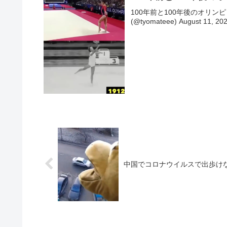
100年前と100年後のオリンピックの比
(@tyomateee) August 1
中国でコロナウイルスで出歩け