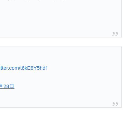
witter.com/t6kE8Y5hdf
1月28日