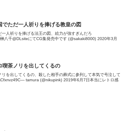
国でただ一人祈りを捧げる教皇の図
だ一人祈りを捧げる法王の図、絵力が強すぎんだろ
hoMo— 榊八千@DLsiteにてCG集発売中です (@sakaki8000) 2020年3月
ロ喫茶ノリを出してくるの
ノリを出してくるの、殺した相手の葬式に参列して本気で号泣して
/ACfxnvz49C— tamura (@nikupink) 2019年6月7日本当にレトロ感