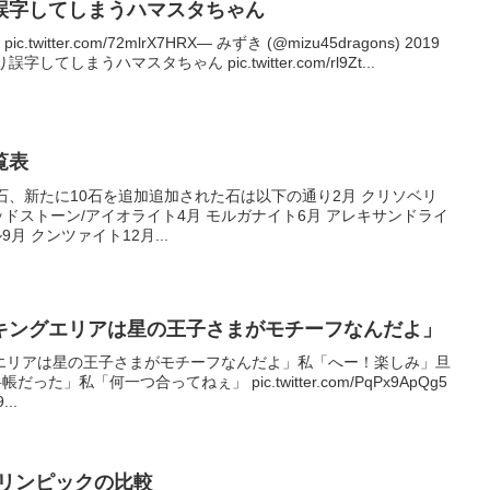
誤字してしまうハマスタちゃん
itter.com/72mlrX7HRX— みずき (@mizu45dragons) 2019
しまうハマスタちゃん pic.twitter.com/rl9Zt...
覧表
石、新たに10石を追加追加された石は以下の通り2月 クリソベリ
ッドストーン/アイオライト4月 モルガナイト6月 アレキサンドライ
月 クンツァイト12月...
キングエリアは星の王子さまがモチーフなんだよ」
エリアは星の王子さまがモチーフなんだよ」私「へー！楽しみ」旦
た」私「何一つ合ってねぇ」 pic.twitter.com/PqPx9ApQg5
..
オリンピックの比較