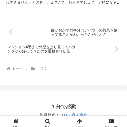
はできません」との答え。え？ここ、研究所でしょ？「定時になると
ブレーカーごと電源を落としてしまうので、一晩中電源を入れ...
嫁がおかずの半分はデパ地下の惣菜を使
ってることがわかったんだけどさ
マンション4階まで外壁をよじ登ってベラ
ンダから帰ってきたのを通報された兄
ホーム
長文
１分で感動
運営社名：
コロン合同会社
お問い合わせは
こちら
ホーム
検索
トップ
サイドバー