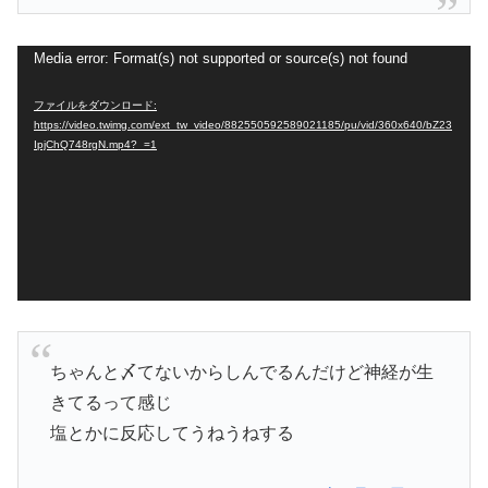
動
Media error: Format(s) not supported or source(s) not found
画
ファイルをダウンロード:
プ
https://video.twimg.com/ext_tw_video/882550592589021185/pu/vid/360x640/bZ23
IpjChQ748rgN.mp4?_=1
レ
ー
ヤ
ー
ちゃんと〆てないからしんでるんだけど神経が生
きてるって感じ
塩とかに反応してうねうねする