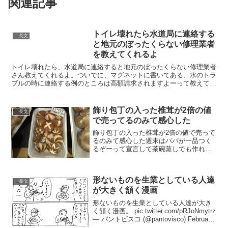
関連記事
トイレ壊れたら水道局に連絡する
長文
と地元のぼったくらない修理業者
を教えてくれるよ
トイレ壊れたら、水道局に連絡すると地元のぼったくらない修理業者
さん教えてくれるよ。ついでに、マグネットに書いてある、水のトラ
ブルの時に連絡する例のところは高額請求されますよーって教えてく
れた。— guiguimanabun a.k.a Sa...
飾り包丁の入った椎茸が2倍の値
長文
で売ってるのみて感心した
飾り包丁の入った椎茸が2倍の値で売って
るのみて感心した週末はパパが一品つく
るぞーって宣言して茶碗蒸しでも作れば
たちまち一家のヒーローになれるこれが
本当の付加価値だな
pic.twitter.com/BdpfMnAQRG— すきお
形ないものを生業としている人達
(@suk...
長文
が大きく頷く漫画
形ないものを生業としている人達が大き
く頷く漫画。 pic.twitter.com/pRJoNmytrz
— パントビスコ (@pantovisco) February
19, 2022 医者や弁護士から無料でアドバ