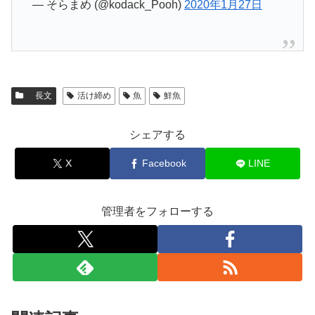
— そらまめ (@kodack_Pooh)
2020年1月27日
長文
活け締め
魚
鮮魚
シェアする
X
Facebook
LINE
管理者をフォローする