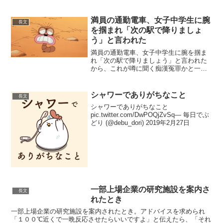
イスをもらおうとする厚かまし...
満員の通勤電車、女子中学生に腕
長文
を掴まれ「次の駅で降りましょ
う」と言われた
満員の通勤電車、女子中学生に腕を掴ま
れ「次の駅で降りましょう」と言われた
から、これが噂に聞く痴漢冤罪かと一気
に血の気が失せた。完全に人生終わった
と思いながら大人しく一緒に降りたら、
「肩…」と言われ慌てて視線を移すとク
シャワーでありがちなこと
長文
ソでかい芋虫が俺の右肩に...
シャワーでありがちなこと
pic.twitter.com/DwPOQjZvSq— 毎日でぶ
どり (@debu_dori) 2019年2月27日
一部上場企業の研究施設を案内さ
長文
れたとき
一部上場企業の研究施設を案内されたとき。アドバイスを求められ
「１００℃近くで一晩反応させたらいいですよ」と伝えたら、「それ