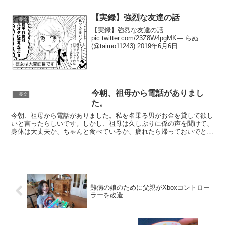
【実録】強烈な友達の話
長文
【実録】強烈な友達の話
pic.twitter.com/23Z8W4pgMK— らぬ
(@taimo11243) 2019年6月6日
今朝、祖母から電話がありまし
長文
た。
今朝、祖母から電話がありました。私を名乗る男がお金を貸して欲し
いと言ったらしいです。しかし、祖母は久しぶりに孫の声を聞けて、
身体は大丈夫か、ちゃんと食べているか、疲れたら帰っておいでと、
涙ながらに会話をしたそうです。そうしたら相手も涙声ぬな...
難病の娘のために父親がXboxコントロー
ラーを改造