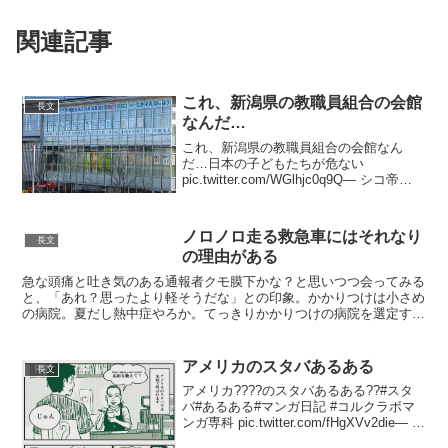
関連記事
これ、新潟県の教職員組合の会館
長文
なんだ…
これ、新潟県の教職員組合の会館なん
だ…日本の子どもたちが危ない
pic.twitter.com/WGlhjc0q9Q— シコ帝
(@ksQi4zs9I0AAmUn) 2019年8月30日全
ての子どもたちが希望を持てる社会とい
うけど、原発肯定...
ノロノロ走る救急車にはそれなり
長文
の理由がある
急な頭痛と吐き気のある通報者クモ膜下かな？と思いつつ会ってみる
と、「あれ？思ったより軽そうだな」との印象。かかりつけは小さめ
の病院。夏だし熱中症やろか。てっきりかかりつけの病院を選定する
のかなと思っていたら、先輩は大きな病院を選定。— 平林...
アメリカのスタバあるある
長文
アメリカ????のスタバあるある??#スタ
バ#あるある#マンガ日記 #コルクラボマ
ンガ専科 pic.twitter.com/fHgXVv2die— じ
ゅん＠外資系マンガ家 プロフみてね！