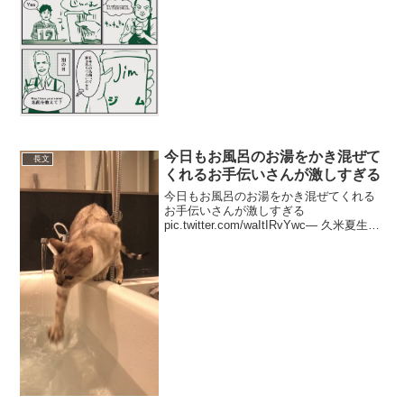
(@principaljun) 2019年3月9日め...
今日もお風呂のお湯をかき混ぜて
長文
くれるお手伝いさんが激しすぎる
今日もお風呂のお湯をかき混ぜてくれる
お手伝いさんが激しすぎる
pic.twitter.com/waItIRvYwc— 久米夏生@
彼女はアオイくん連載中 (@tabasa_uran)
2019年4月5日目の見えない猫なので何を
するにも一生懸命...