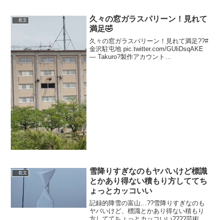
久々の窓ガラスパリーン！見れて
長文
満足🤣
久々の窓ガラスパリーン！見れて満足??#
金沢駐屯地 pic.twitter.com/GUliDsqAKE
— Takuro?製作アカウント
(@Sakura64984441) April 30, 2023 建物
内の敵を想定した突入の訓練展示に...
雪降りすぎなのもヤバいけど標識
長文
とかあり得ない積もり方しててち
ょっとカッコいい
記録的降雪の富山…??雪降りすぎなのも
ヤバいけど、標識とかあり得ない積もり
方しててちょっとカッコいい????芸術的