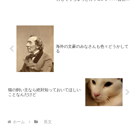
すぎん？笑 pic.twitter.com/KsnBkixqZw—
ゆけこ (@Yuki_cco_) January 9, 2...
海外の文豪のみなさんも色々どうかして
る
猫の飼い主なら絶対知っておいてほしい
ことなんだけど
ホーム
長文