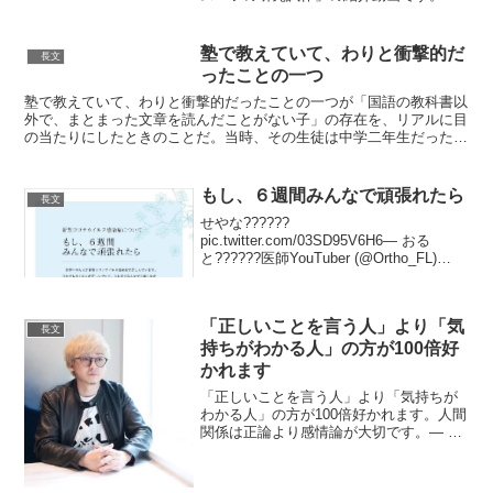
試作品は、災害対応・防衛用途として装
着者の重量を軽減しながら迅速機敏な行
動が可能な外骨格のパワードスーツで、
塾で教えていて、わりと衝撃的だ
長文
13.5km/hでの駆け...
ったことの一つ
塾で教えていて、わりと衝撃的だったことの一つが「国語の教科書以
外で、まとまった文章を読んだことがない子」の存在を、リアルに目
の当たりにしたときのことだ。当時、その生徒は中学二年生だった
が、計算問題以外は壊滅的で、その理由を探していたときに、...
もし、６週間みんなで頑張れたら
長文
せやな??????
pic.twitter.com/03SD95V6H6— おる
と??????医師YouTuber (@Ortho_FL)
2020年4月19日 今日の湘南海岸遊歩道。
ここに来る気持ちはわかるが、散歩はご
近所で！明らかに地元...
「正しいことを言う人」より「気
長文
持ちがわかる人」の方が100倍好
かれます
「正しいことを言う人」より「気持ちが
わかる人」の方が100倍好かれます。人間
関係は正論より感情論が大切です。— じ
ゅんご (@jungo_FanMarke) August 31,
2022 医者に関しても同じだなと思いまし
た。病状を説明する...