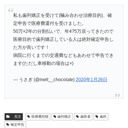
私も歯列矯正を受けて(噛み合わせ治療目的)、確
定申告で医療費還付を受けました。
50万×2年の分割払いで、年4?5万戻ってきたので
医療目的で歯列矯正している人は絶対確定申告し
た方が良いです！
病院に行くまでの交通費などもあわせて申告でき
ます(ただし車移動の場合は×)
— うさぎ (@melt__chocolate)
2020年1月26日
長文
医療費控除
歯列矯正
歯医者
歯科
確定申告