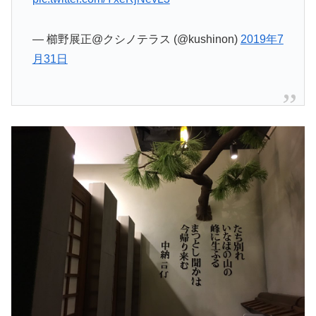
— 櫛野展正@クシノテラス (@kushinon)
2019年7
月31日