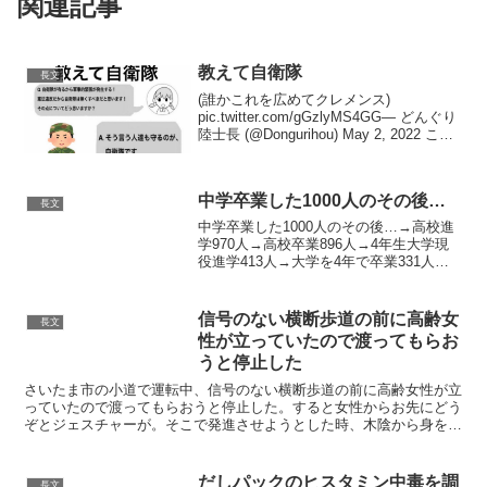
関連記事
教えて自衛隊
長文
(誰かこれを広めてクレメンス)
pic.twitter.com/gGzlyMS4GG— どんぐり
陸士長 (@Dongurihou) May 2, 2022 この
文面意味がわかれば黙る！わかればだけ
ど。 pic.twitter.com/tFf...
中学卒業した1000人のその後…
長文
中学卒業した1000人のその後…→高校進
学970人→高校卒業896人→4年生大学現
役進学413人→大学を4年で卒業331人→
正規雇用240人→正規雇用後、3年間離職
なし163人「普通」と語られがちなルート
を辿れるのは、実は中学卒業1000人...
信号のない横断歩道の前に高齢女
長文
性が立っていたので渡ってもらお
うと停止した
さいたま市の小道で運転中、信号のない横断歩道の前に高齢女性が立
っていたので渡ってもらおうと停止した。すると女性からお先にどう
ぞとジェスチャーが。そこで発進させようとした時、木陰から身を乗
り出し始めた警察官を発見した。これは発進すると歩行者妨...
だしパックのヒスタミン中毒を調
長文