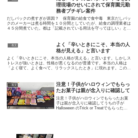
理現場のせいにされて保育園元勤
務者ブチギレ案件
だしパックの煮すぎが原因？ 保育園の給食で食中毒 東京だしパッ
クのメーカーは煮る時間を１０分間としていたが、給食の調理業者は
４５分間煮ていた。都は「記載されている用法を守ってほしい」と呼
びかけている。— 産経ニュース (@Sankei_ne...
よく「辛いときにこそ、本当の人
長文
格が見える」と言います
よく「辛いときにこそ、本当の人格が見える」と言います。しかしス
トレスが強いときは、性格が悪くなるのが普通です。本当の人格は
「よく寝て、よく食べて、リラックスしたとき」に現れます。この状
況で性格が悪い人はマジで悪いです。覚えておいてください。...
注意！子供がハロウィンでもらっ
長文
たお菓子は親が念入りに確認して
注意！子供がハロウィンでもらったお菓
子は親が念入りに確認してうちの子が
Halloween のTrick or Treatでもらった、
こういうキャンディ学校で食べて倒れ、
Emergency にいます。もう大きい(14)し
な、と思って確認しなか...