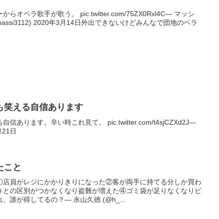
ラ歌手が歌う。 pic.twitter.com/75ZX0Rxl4C— マッシ
@massi3112) 2020年3月14日外出できないけどみんなで団地のベラ
も笑える自信あります
ます。辛い時これ見て。 pic.twitter.com/t4sjCZXd2J—
月21日
たこと
①店員がレジにかかりきりになった②客が両手に持てる分しか買わ
きとの区別がつかなくなり盗難が増えた④ゴミ袋が足りなくなりビ
誰が得してるの？— 永山久徳 (@h_...