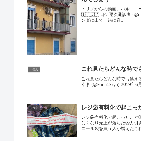
トリノからの動画。バルコニーからオペ
🇮🇹🇯🇵 日伊逐次通訳者 (
ンダに出て一緒に音...
これ見たらどんな時で
長文
これ見たらどんな時でも笑える自信あり
くま (@kumi12ryu) 2019年6
レジ袋有料化で起こっ
長文
レジ袋有料化で起こったこと
なくなり売上が落ちた③万引
ニール袋を買う人が増えたこれ、