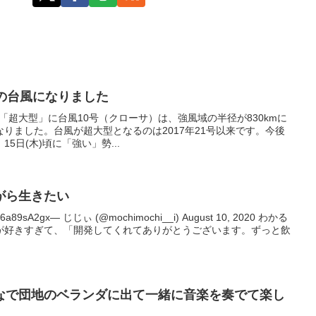
の台風になりました
号「超大型」に台風10号（クローサ）は、強風域の半径が830kmに
りました。台風が超大型となるのは2017年21号以来です。今後
5日(木)頃に「強い」勢...
がら生きたい
u6a89sA2gx— じじぃ (@mochimochi__i) August 10, 2020 わかる
が好きすぎて、「開発してくれてありがとうございます。ずっと飲
なで団地のベランダに出て一緒に音楽を奏でて楽し