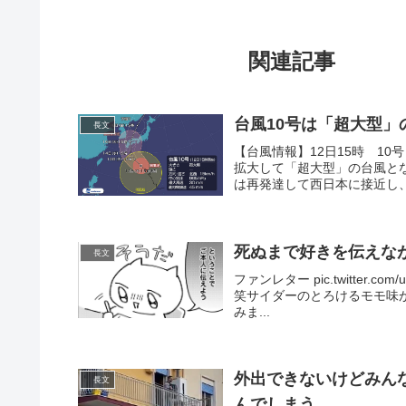
関連記事
台風10号は「超大型」
長文
【台風情報】12日15時 10
拡大して「超大型」の台風とな
は再発達して西日本に接近し、1
死ぬまで好きを伝えな
長文
ファンレター pic.twitter.com/
笑サイダーのとろけるモモ味
みま...
外出できないけどみん
長文
んでしまう