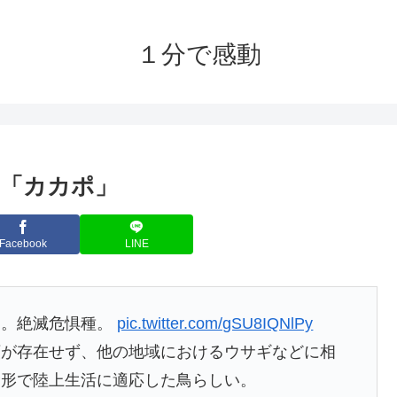
１分で感動
「カカポ」
Facebook
LINE
」。絶滅危惧種。
pic.twitter.com/gSU8IQNlPy
類が存在せず、他の地域におけるウサギなどに相
む形で陸上生活に適応した鳥らしい。