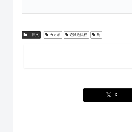
長文
カカポ
絶滅危惧種
鳥
X