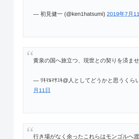
— 初見健一 (@ken1hatsumi)
2019年7月1
黄泉の国へ旅立つ、現世との契りを済ま
— ﾘｷﾏﾙﾏｻﾕｷ@人としてどうかと思うくらい
月11日
行き場がなく余ったこれらはモンゴルへ