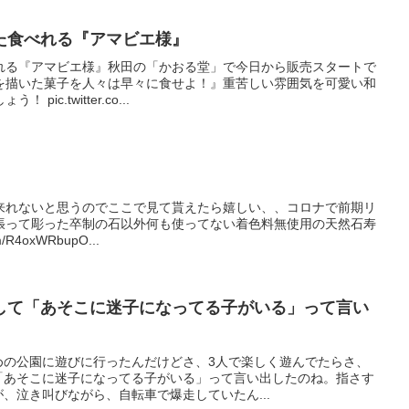
た食べれる『アマビエ様』
れる『アマビエ様』秋田の「かおる堂」で今日から販売スタートで
姿を描いた菓子を人々は早々に食せよ！』重苦しい雰囲気を可愛い和
ic.twitter.co...
来れないと思うのでここで見て貰えたら嬉しい、、コロナで前期リ
張って彫った卒制の石以外何も使ってない着色料無使用の天然石寿
/R4oxWRbupO...
して「あそこに迷子になってる子がいる」って言い
めの公園に遊びに行ったんだけどさ、3人で楽しく遊んでたらさ、
「あそこに迷子になってる子がいる」って言い出したのね。指さす
、泣き叫びながら、自転車で爆走していたん...