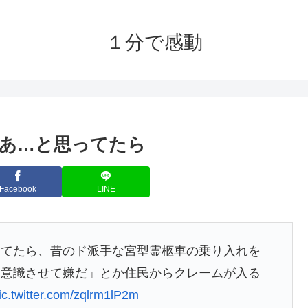
１分で感動
あ…と思ってたら
Facebook
LINE
ってたら、昔のド派手な宮型霊柩車の乗り入れを
を意識させて嫌だ」とか住民からクレームが入る
ic.twitter.com/zqlrm1lP2m