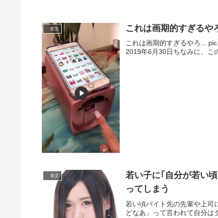
これは画期的すぎるや
長文
これは画期的すぎるやろ... pic.tw
2019年6月30日ちなみに、こ
若い子に｢自分が若い
長文
ってしまう
若い頃バイト先の先輩や上司
どなあ」って言われて自分は