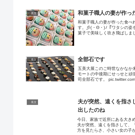
和菓子職人の妻が作っ
長文
和菓子職人の妻が作った食べ
す。彡(・Θ・)ﾉ『ワタシの
菓子で美味しく吹き飛ばしましょう！ p
全部石です
長文
五美大展このご時世なかなか
モートの中後期にせっせと頑
司全部石です。 pic.twitter.com
夫が突然、遠くを指さ
長文
出したのね
今日、家族で近所にある大き
夫が突然、遠くを指さして、
方を見たらさ、小さい女の子が