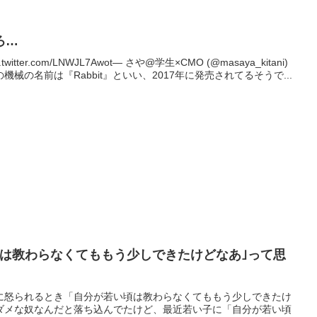
ろ…
itter.com/LNWJL7Awot— さや@学生×CMO (@masaya_kitani)
の機械の名前は『Rabbit』といい、2017年に発売されてるそうで...
頃は教わらなくてももう少しできたけどなあ｣って思
に怒られるとき「自分が若い頃は教わらなくてももう少しできたけ
ダメな奴なんだと落ち込んでたけど、最近若い子に「自分が若い頃