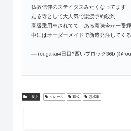
仏教信仰のステイタスみたくなってます
走る寺として大人気で譲渡予約殺到
高級乗用車されてて ある意味今が一番
中にはオーダーメイドで新造発注してく
— rougakai4日目?西いブロック36b (@roug
長文
クレーム
葬式
霊柩車