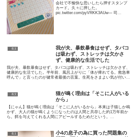
会社で不愉快な思いしたら押すスタンプ
カード。久々に押した。
pic.twitter.com/pyVRKK3AUw— 司
(@16x21tks) 2019年12月25日スタンプカ
ードは自作です??泣き言いうだけだと負
の感情で満ちるので前向きに...
我が夫、暴飲暴食はせず、タバコ
長文
は吸わず、ストレッチは欠かさ
ず、健康的な生活でした
我が夫、暴飲暴食はせず、タバコは吸わず、ストレッチは欠かさず、
健康的な生活でした。半年前、風呂上がりに「体が痺れてる。救急車
呼んで」と言ったのが健常者最後の言葉。生死をさまよい気が付いた
ら障害者になりました。誰でも1秒先は分かりません。健常...
猫が鳴く理由は「そこに人がいる
長文
から」
【にゃん】猫が鳴く理由は「そこに人がいるから」本来は子猫しか鳴
かず、大人の猫が鳴くようになったのは人間と共存した約1万年前か
ら。餌を与えてくれる人間にアピールするためだという。
pic.twitter.com/KJlovvwEgR— ライブ...
小4の息子の為に買った問題集の
長文