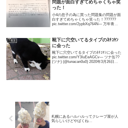
問題が面白すぎてめちゃくちゃ笑
った！
小4の息子の為に買った問題集の問題が面
白すぎてめちゃくちゃ笑った！??????
pic.twitter.com/2ypbXq764N— 万年青
(@QnaXst) April 9, 2021 残念ながらこれ
が最後の問題だったんですが、2問目...
靴下に穴空いてるタイプのﾈﾁｺﾔﾝ
長文
に会った
靴下に穴空いてるタイプのﾈﾁｺﾔﾝに会った
pic.twitter.com/Y3IuEeAGCv— ツナ缶??
(ツナ) (@tunacan0u0) 2020年3月26日ち
ゃんとお顔撮れてる写真なかった??ハチ
ワレ片ちょびひげちゃん(スタイ付...
札幌にあるハルハルってクレープ屋が人
気らしいけどやばくね…