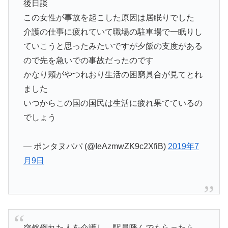
後日談
この女性が事故を起こした原因は居眠りでした
介護の仕事に疲れていて職場の駐車場で一眠りし
ていこうと思ったみたいですが夕飯の支度がある
ので先を急いでの事故だったのです
かなり頬がやつれおり生活の困窮具合が見てとれ
ました
いつからこの国の国民は生活に疲れ果てているの
でしょう
— ポンタヌパパ (@IeAzmwZK9c2XfiB)
2019年7
月9日
突然倒れた人を介護し、駅員呼んでもらったら、