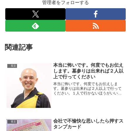
管理者をフォローする
関連記事
本当に怖いです。何度でもお伝え
長文
します。墓参りは出来れば２人以
上で行ってください
本当に怖いです。何度でもお伝えしま
す。墓参りは出来れば２人以上で行って
ください。１人で行かないほうがいい。
急に暑くなるこの時期、身体が暑さに慣
れていません。日陰少ないお墓で熱中症
で動けなくなると発見も遅れて危険で
す。休憩、水分、同伴者、お忘...
会社で不愉快な思いしたら押すス
長文
タンプカード