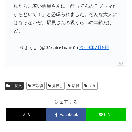
れたら、若い駅員さんに「酔ってんの？ジャマだ
からどいて！」と怒鳴られました。そんな大人に
はならないぞ。駅員さんの親くらいの年齢だけ
ど。
— りよりよ (@34satoshian65)
2019年7月9日
長文
不親切
見殺し
駅員
ＪＲ
シェアする
X
Facebook
LINE