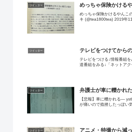
めっちゃ保険かける
ツイッター
めっちゃ保険かけるやんこの人 pi
キ (@tea1800tea) 2019年11.
テレビをつけてから
ツイッター
テレビをつける↓情報番組を
道番組をみる↓「ネットアク
弁護士が車に轢かれ
ツイッター
【悲報】車に轢かれる— ys
が痛いので捻挫したっぽい気
アニメ・特撮から減
ツイッター