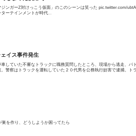
Z対けっこう仮面」のこのシーンは笑った pic.twitter.com/ubtAKkys
ターテインメントが時代...
チェイス事件発生
察が停車していた不審なトラックに職務質問したところ、現場から逃走、
。警察はトラックを運転していた２０代男を公務執行妨害で逮捕。トラッ
が巣を作り、どうしようか困ってたら