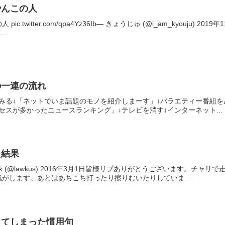
やんこの人
c.twitter.com/qpa4Yz36Ib— きょうじゅ (@i_am_kyouj
..
の一連の流れ
みる↓「ネットでいま話題のモノを紹介しまーす」↓バラエティー番組をみる
セスが多かったニュースランキング」↓テレビを消す↓インターネット...
た結果
tk (@lawkus) 2016年3月1日皆様リプありがとうございます。
がします。あとはあちこち打ったり擦りむいたりしていま...
ってしまった慣用句