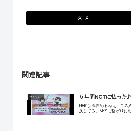
X
関連記事
５年間NGTに払った
ツイッター
NHK新潟責めるねぇ。この
及してる。AKSに繋がりに