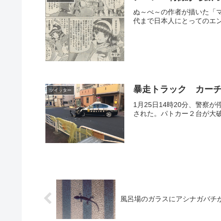
ぬ～べ～の作者が描いた「マジンガー
代まで日本人にとってのエン
暴走トラック カー
ツイッター
1月25日14時20分、警
された。パトカー２台が大破
風呂場のガラスにアシナガバチ