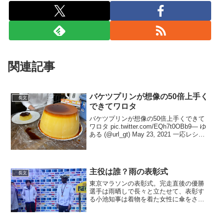
関連記事
バケツプリンが想像の50倍上手く
長文
できてワロタ
バケツプリンが想像の50倍上手くできて
ワロタ pic.twitter.com/EQh7t0OBb9— ゆ
ある (@url_gt) May 23, 2021 一応レシピ
載せておきます。お試しあれ。卵16個牛
乳3.3?ゼラチン105g砂糖260...
主役は誰？雨の表彰式
長文
東京マラソンの表彰式。完走直後の優勝
選手は雨晒しで長々と立たせて、表彰す
る小池知事は着物を着た女性に傘をささ
せてポケットに手を突っ込んでいるの
は…。流石に礼を欠いているし、東京オ