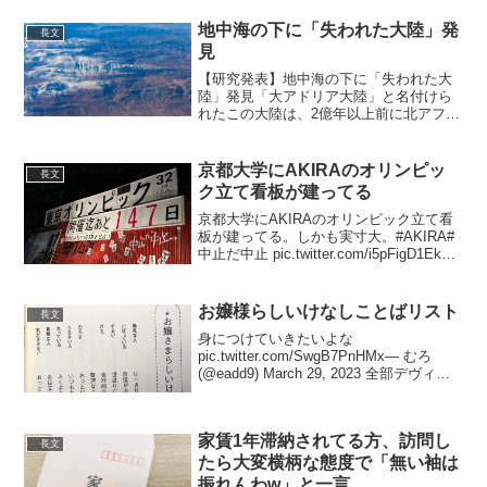
リンピックを主導する立場でそれは良く
ないなぁ…と思った。 pi...
地中海の下に「失われた大陸」発
長文
見
【研究発表】地中海の下に「失われた大
陸」発見「大アドリア大陸」と名付けら
れたこの大陸は、2億年以上前に北アフリ
カから分裂し、約1億4000万年前に南ヨー
ロッパの陸地の下へと沈み込んだとい
う。 pic.twitter.com/U62Yo6Vt...
京都大学にAKIRAのオリンピッ
長文
ク立て看板が建ってる
京都大学にAKIRAのオリンピック立て看
板が建ってる。しかも実寸大。#AKIRA#
中止だ中止 pic.twitter.com/i5pFigD1Ek—
京大立て看同好会(京看同) (@kutatekan)
2020年2月28日めっちゃライトア...
お嬢様らしいけなしことばリスト
長文
身につけていきたいよな
pic.twitter.com/SwgB7PnHMx— むろ
(@eadd9) March 29, 2023 全部デヴィ夫
人で脳内再生された
pic.twitter.com/UJbCoLOTda— ソデツキ
ソデナシソ...
家賃1年滞納されてる方、訪問し
長文
たら大変横柄な態度で「無い袖は
振れんわw」と一言