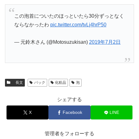
この泡首についたのほっといたら30分ずっとなく
ならなかったわ
pic.twitter.com/tvLj4hrP50
— 元鈴木さん (@Motosuzukisan)
2019年7月2日
長文
パック
化粧品
泡
シェアする
X
Facebook
LINE
管理者をフォローする