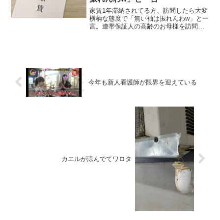
家賃1年滞納されてる方、訪問したら大変
横柄な態度で「無い袖は振れんわw」と一
言。連帯保証人の高齢のお母様を訪問。
特に請求はせず「息子さんお元気です
よ」と言ったら家に上げてくれてお茶を
ご馳走してくれた。2ショット撮り「お母
様お元気ですよ」滞納...
今年も新人看護師が限界を迎えている
カエルが涼んでてワロタ