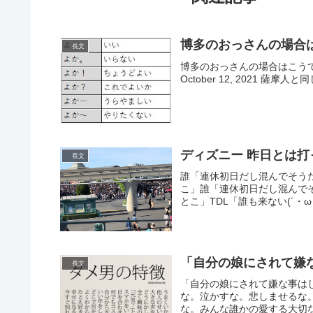
博多のおっさんの場合
長文
博多のおっさんの場合はこうです pic.t
October 12, 2021 薩摩人と同じだ?
ディズニー 昨日とは
長文
誰「連休初日だし混んでそう
こ」誰「連休初日だし混んで
とこ」TDL「誰も来ない(´・ω
「自分の娘にされて嫌
長文
「自分の娘にされて嫌な事は
な。泣かすな。悲しませるな
な。みんな誰かの愛する大切な