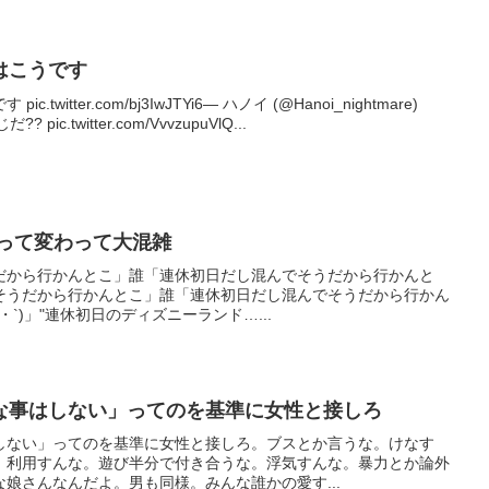
はこうです
witter.com/bj3IwJTYi6— ハノイ (@Hanoi_nightmare)
? pic.twitter.com/VvvzupuVlQ...
打って変わって大混雑
だから行かんとこ」誰「連休初日だし混んでそうだから行かんと
そうだから行かんとこ」誰「連休初日だし混んでそうだから行かん
・`)」"連休初日のディズニーランド…...
な事はしない」ってのを基準に女性と接しろ
しない」ってのを基準に女性と接しろ。ブスとか言うな。けなす
。利用すんな。遊び半分で付き合うな。浮気すんな。暴力とか論外
娘さんなんだよ。男も同様。みんな誰かの愛す...