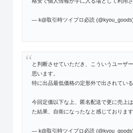
格安で個人情報が手に入る場として利用
— k@取引時ツイプロ必読 (@kyou_goods
と判断させていただき、こういうユーザ
思います。
特に出品最低価格の定形外で出されてい
今回定価以下な上、匿名配送で更に売上
た結果、自衛になったなと感じておりま
— k@取引時ツイプロ必読 (@kyou_goods